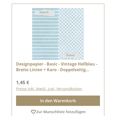
Designpapier - Basic - Vintage Hellblau -
Breite Linien + Karo - Doppelseitig
bedruckt
Regulärer Preis:
1,45 €
Preise inkl. MwSt. zzgl. Versandkosten
In den Warenkorb
Zur Wunschliste hinzufügen