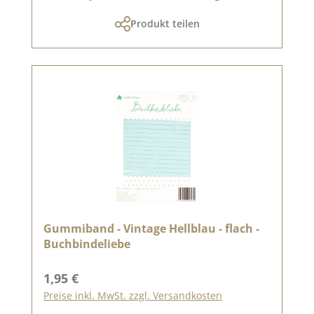
Produkt teilen
Gummiband - Vintage Hellblau - flach -
Buchbindeliebe
Regulärer Preis:
1,95 €
Preise inkl. MwSt. zzgl. Versandkosten