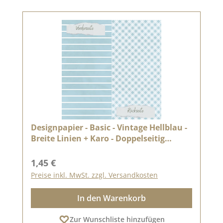
Designpapier - Basic - Vintage Hellblau -
Breite Linien + Karo - Doppelseitig
bedruckt
Regulärer Preis:
1,45 €
Preise inkl. MwSt. zzgl. Versandkosten
In den Warenkorb
Zur Wunschliste hinzufügen