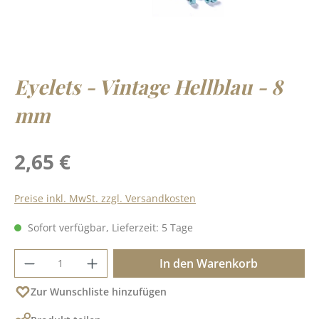
Eyelets - Vintage Hellblau - 8
mm
Regulärer Preis:
2,65 €
Preise inkl. MwSt. zzgl. Versandkosten
Sofort verfügbar, Lieferzeit: 5 Tage
Produkt Anzahl: Gib den gewünschten Wer
In den Warenkorb
Zur Wunschliste hinzufügen