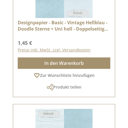
Designpapier - Basic - Vintage Hellblau -
Doodle Sterne + Uni hell - Doppelseitig
bedruckt
Regulärer Preis:
1,45 €
Preise inkl. MwSt. zzgl. Versandkosten
In den Warenkorb
Zur Wunschliste hinzufügen
Produkt teilen