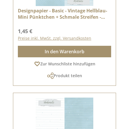
Designpapier - Basic - Vintage Hellblau-
Mini Pünktchen + Schmale Streifen -
Doppelseitig bedruckt
Regulärer Preis:
1,45 €
Preise inkl. MwSt. zzgl. Versandkosten
In den Warenkorb
Zur Wunschliste hinzufügen
Produkt teilen