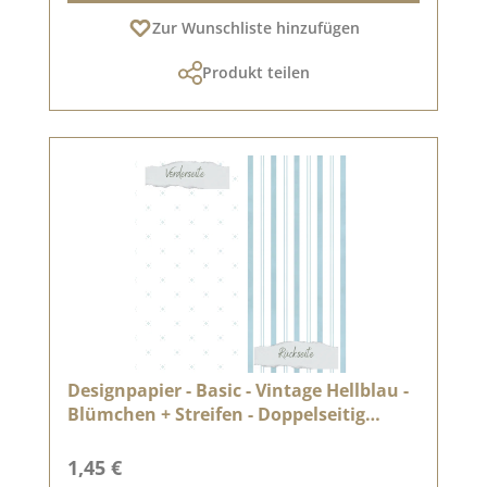
Zur Wunschliste hinzufügen
Produkt teilen
Designpapier - Basic - Vintage Hellblau -
Blümchen + Streifen - Doppelseitig
bedruckt
Regulärer Preis:
1,45 €