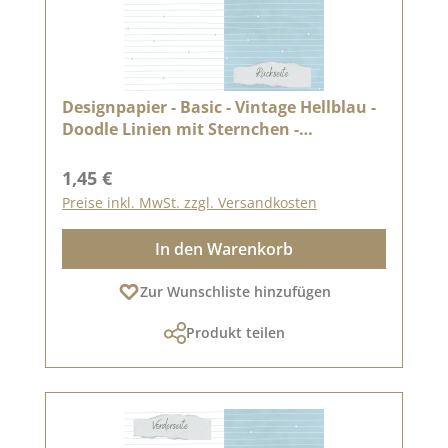
Designpapier - Basic - Vintage Hellblau -
Doodle Linien mit Sternchen -
Doppelseitig bedruckt
Regulärer Preis:
1,45 €
Preise inkl. MwSt. zzgl. Versandkosten
In den Warenkorb
Zur Wunschliste hinzufügen
Produkt teilen