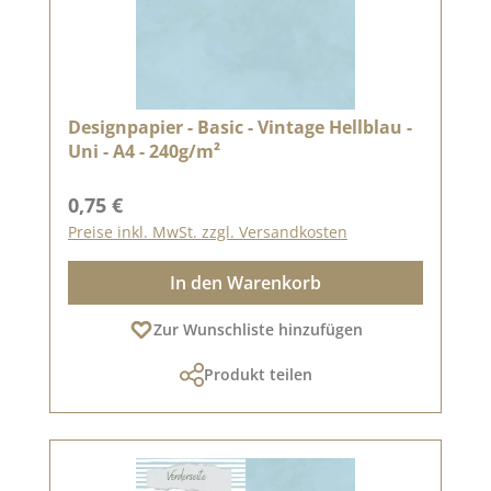
Designpapier - Basic - Vintage Hellblau -
Uni - A4 - 240g/m²
Regulärer Preis:
0,75 €
Preise inkl. MwSt. zzgl. Versandkosten
In den Warenkorb
Zur Wunschliste hinzufügen
Produkt teilen