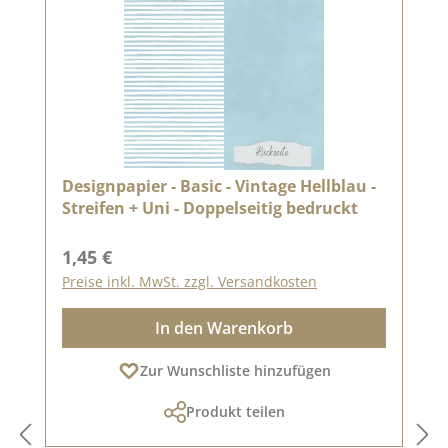
Designpapier - Basic - Vintage Hellblau -
Streifen + Uni - Doppelseitig bedruckt
Regulärer Preis:
1,45 €
Preise inkl. MwSt. zzgl. Versandkosten
In den Warenkorb
Zur Wunschliste hinzufügen
Produkt teilen