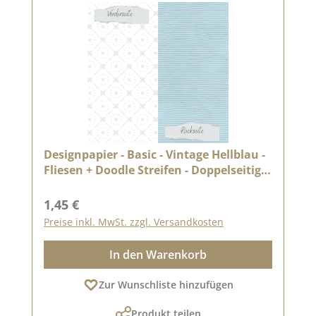
Designpapier - Basic - Vintage Hellblau -
Fliesen + Doodle Streifen - Doppelseitig
bedruckt
Regulärer Preis:
1,45 €
Preise inkl. MwSt. zzgl. Versandkosten
In den Warenkorb
Zur Wunschliste hinzufügen
Produkt teilen