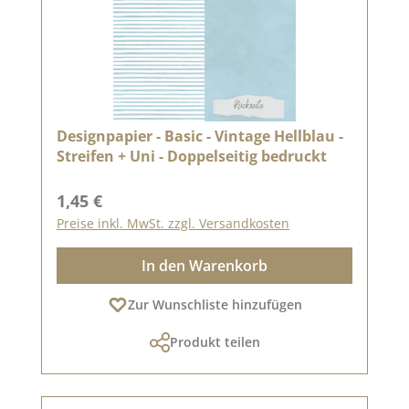
Designpapier - Basic - Vintage Hellblau -
Streifen + Uni - Doppelseitig bedruckt
Regulärer Preis:
1,45 €
Preise inkl. MwSt. zzgl. Versandkosten
In den Warenkorb
Zur Wunschliste hinzufügen
Produkt teilen