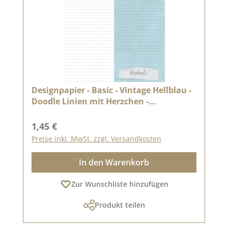
Designpapier - Basic - Vintage Hellblau -
Doodle Linien mit Herzchen -
Doppelseitig bedruckt
Regulärer Preis:
1,45 €
Preise inkl. MwSt. zzgl. Versandkosten
In den Warenkorb
Zur Wunschliste hinzufügen
Produkt teilen