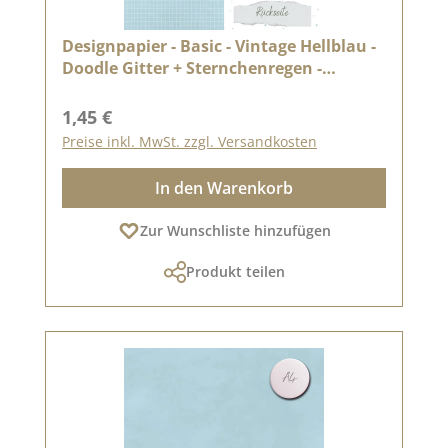
Designpapier - Basic - Vintage Hellblau -
Doodle Gitter + Sternchenregen -
Doppelseitig bedruckt
Regulärer Preis:
1,45 €
Preise inkl. MwSt. zzgl. Versandkosten
In den Warenkorb
Zur Wunschliste hinzufügen
Produkt teilen