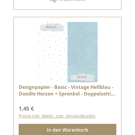
Designpapier - Basic - Vintage Hellblau -
Doodle Herzen + Sprenkel - Doppelseitig
bedruckt
Regulärer Preis:
1,45 €
Preise inkl. MwSt. zzgl. Versandkosten
In den Warenkorb