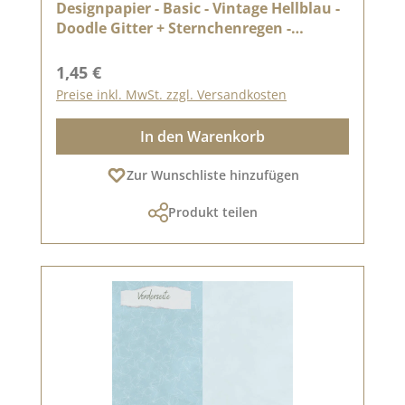
Designpapier - Basic - Vintage Hellblau -
Doodle Gitter + Sternchenregen -
Doppelseitig bedruckt
Regulärer Preis:
1,45 €
Preise inkl. MwSt. zzgl. Versandkosten
In den Warenkorb
Zur Wunschliste hinzufügen
Produkt teilen