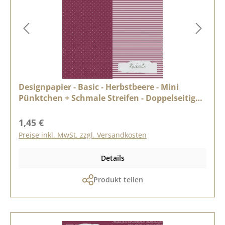
Designpapier - Basic - Herbstbeere - Mini
Pünktchen + Schmale Streifen - Doppelseitig
bedruckt
Regulärer Preis:
1,45 €
Preise inkl. MwSt. zzgl. Versandkosten
Details
Produkt teilen