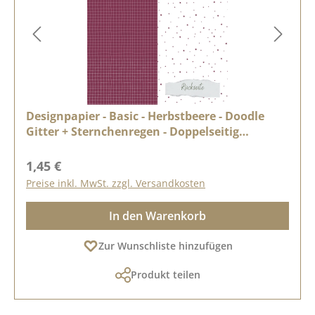
Designpapier - Basic - Herbstbeere - Doodle
Gitter + Sternchenregen - Doppelseitig
bedruckt
Regulärer Preis:
1,45 €
Preise inkl. MwSt. zzgl. Versandkosten
In den Warenkorb
Zur Wunschliste hinzufügen
Produkt teilen