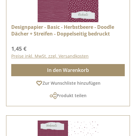
Designpapier - Basic - Herbstbeere - Doodle
Dächer + Streifen - Doppelseitig bedruckt
Regulärer Preis:
1,45 €
Preise inkl. MwSt. zzgl. Versandkosten
In den Warenkorb
Zur Wunschliste hinzufügen
Produkt teilen