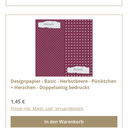
Designpapier - Basic - Herbstbeere - Pünktchen
+ Herzchen - Doppelseitig bedruckt
Regulärer Preis:
1,45 €
Preise inkl. MwSt. zzgl. Versandkosten
In den Warenkorb