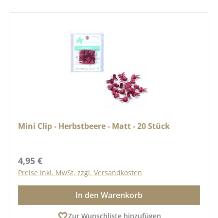
Mini Clip - Herbstbeere - Matt - 20 Stück
Regulärer Preis:
4,95 €
Preise inkl. MwSt. zzgl. Versandkosten
In den Warenkorb
Zur Wunschliste hinzufügen