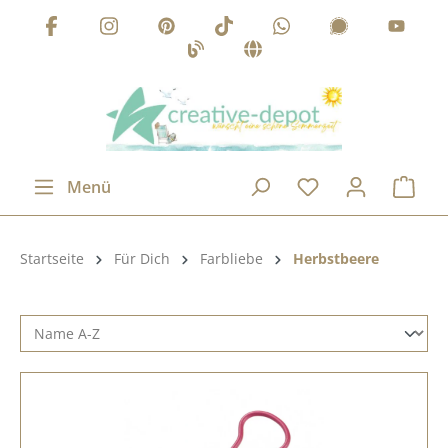
Zum Hauptinhalt springen
Menü
Produktkategorie:
Startseite
Für Dich
Farbliebe
Herbstbeere