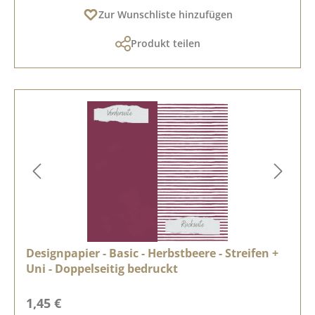
Zur Wunschliste hinzufügen
Produkt teilen
Designpapier - Basic - Herbstbeere - Streifen +
Uni - Doppelseitig bedruckt
Regulärer Preis:
1,45 €