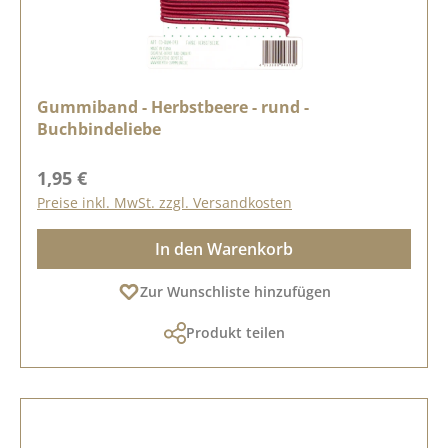
Gummiband - Herbstbeere - rund -
Buchbindeliebe
Regulärer Preis:
1,95 €
Preise inkl. MwSt. zzgl. Versandkosten
In den Warenkorb
Zur Wunschliste hinzufügen
Produkt teilen