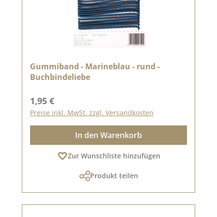
Gummiband - Marineblau - rund -
Buchbindeliebe
Regulärer Preis:
1,95 €
Preise inkl. MwSt. zzgl. Versandkosten
In den Warenkorb
Zur Wunschliste hinzufügen
Produkt teilen