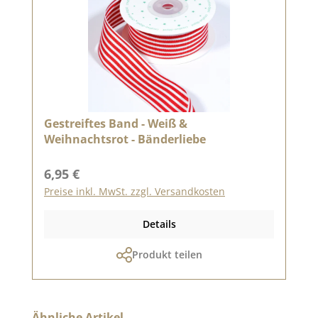
Gestreiftes Band - Weiß &
Weihnachtsrot - Bänderliebe
Regulärer Preis:
6,95 €
Preise inkl. MwSt. zzgl. Versandkosten
Details
Produkt teilen
Produktgalerie überspringen
Ähnliche Artikel