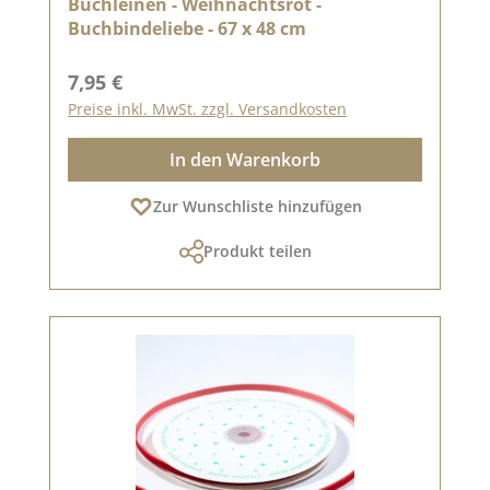
Buchleinen - Weihnachtsrot -
Buchbindeliebe - 67 x 48 cm
Regulärer Preis:
7,95 €
Preise inkl. MwSt. zzgl. Versandkosten
In den Warenkorb
Zur Wunschliste hinzufügen
Produkt teilen