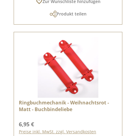
Zur Wunschliste hinzufügen
Produkt teilen
Ringbuchmechanik - Weihnachtsrot -
Matt - Buchbindeliebe
Regulärer Preis:
6,95 €
Preise inkl. MwSt. zzgl. Versandkosten