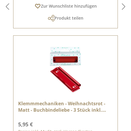
Zur Wunschliste hinzufügen
Produkt teilen
Klemmmechaniken - Weihnachtsrot -
Matt - Buchbindeliebe - 3 Stück inkl.
Nieten
Regulärer Preis:
5,95 €