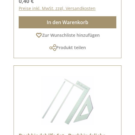
Regulärer Preis:
0,40 €
Preise inkl. MwSt. zzgl. Versandkosten
In den Warenkorb
Zur Wunschliste hinzufügen
Produkt teilen