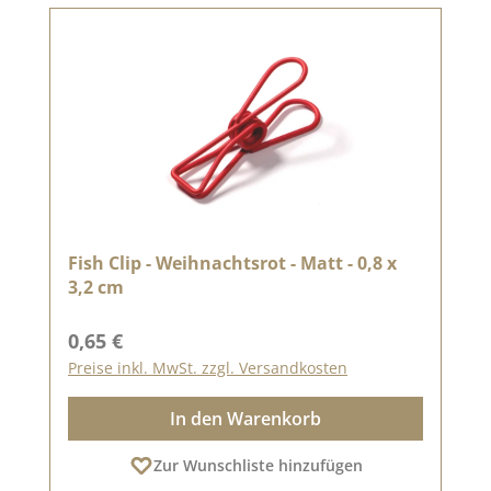
Fish Clip - Weihnachtsrot - Matt - 0,8 x
3,2 cm
Regulärer Preis:
0,65 €
Preise inkl. MwSt. zzgl. Versandkosten
In den Warenkorb
Zur Wunschliste hinzufügen