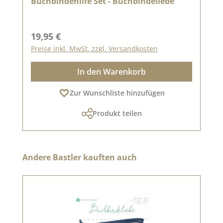
Buchbindehilfe Set - Buchbindeliebe
Regulärer Preis:
19,95 €
Preise inkl. MwSt. zzgl. Versandkosten
In den Warenkorb
Zur Wunschliste hinzufügen
Produkt teilen
Produktgalerie überspringen
Andere Bastler kauften auch