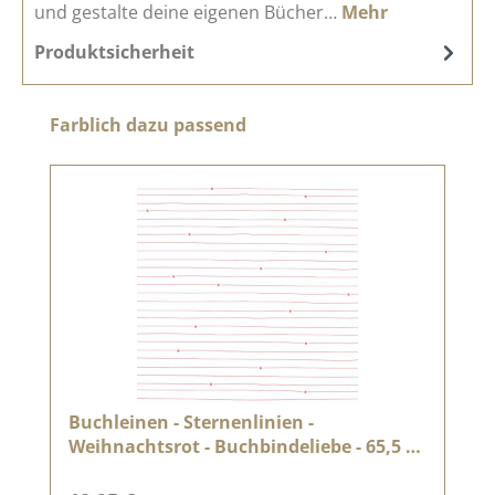
und gestalte deine eigenen Bücher…
Mehr
Produktsicherheit
Produktgalerie überspringen
Farblich dazu passend
Buchleinen - Sternenlinien -
Weihnachtsrot - Buchbindeliebe - 65,5 x
45,5 cm