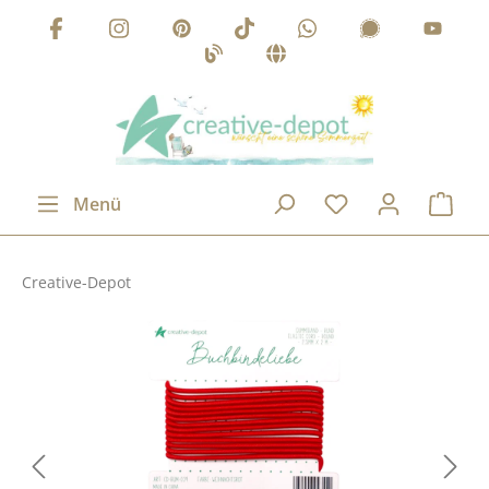
Zum Hauptinhalt springen
Menü
Creative-Depot
Bildergalerie überspringen