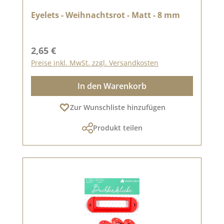
Eyelets - Weihnachtsrot - Matt - 8 mm
Regulärer Preis:
2,65 €
Preise inkl. MwSt. zzgl. Versandkosten
In den Warenkorb
Zur Wunschliste hinzufügen
Produkt teilen