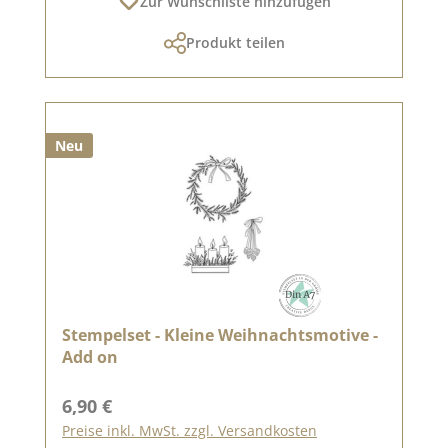
Zur Wunschliste hinzufügen
Produkt teilen
Neu
Stempelset - Kleine Weihnachtsmotive -
Add on
Regulärer Preis:
6,90 €
Preise inkl. MwSt. zzgl. Versandkosten