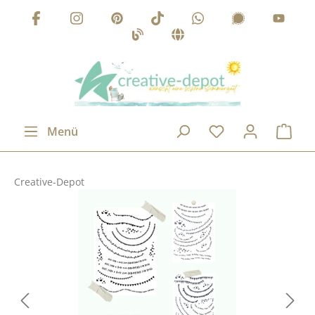
Zum Hauptinhalt springen
Menü
Creative-Depot
Bildergalerie überspringen