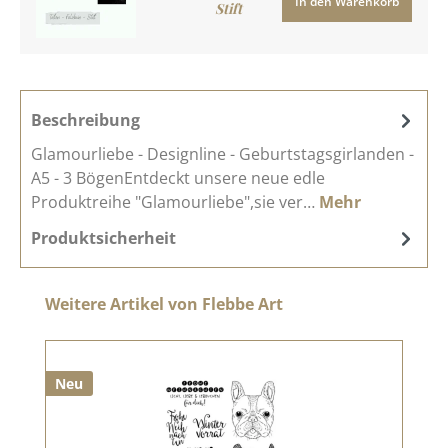
In den Warenkorb
Stift
Beschreibung
Glamourliebe - Designline - Geburtstagsgirlanden -
A5 - 3 BögenEntdeckt unsere neue edle
Produktreihe "Glamourliebe",sie ver…
Mehr
Produktsicherheit
Produktgalerie überspringen
Weitere Artikel von Flebbe Art
Neu