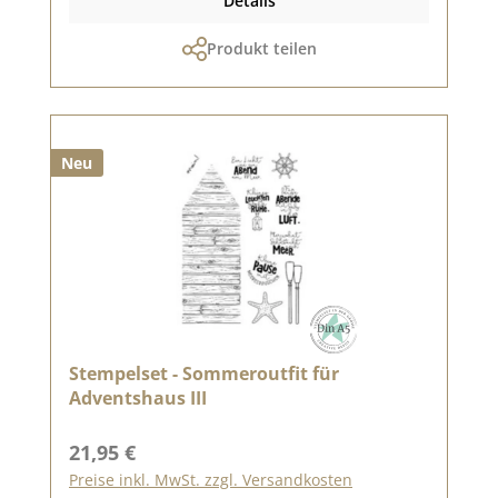
Details
Produkt teilen
Neu
Stempelset - Sommeroutfit für
Adventshaus III
Regulärer Preis:
21,95 €
Preise inkl. MwSt. zzgl. Versandkosten