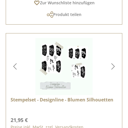
Zur Wunschliste hinzufügen
Produkt teilen
Stempelset - Designline - Blumen Silhouetten
Regulärer Preis:
21,95 €
Preise inkl. MwSt. zzgl. Versandkosten