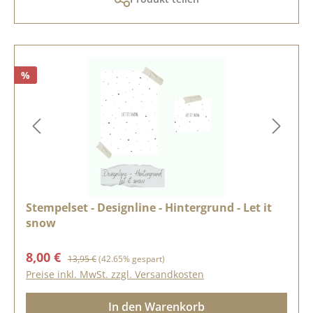
%
Stempelset - Designline - Hintergrund - Let it
snow
Verkaufspreis:
Regulärer Preis:
8,00 €
13,95 €
(42.65% gespart)
Preise inkl. MwSt. zzgl. Versandkosten
In den Warenkorb