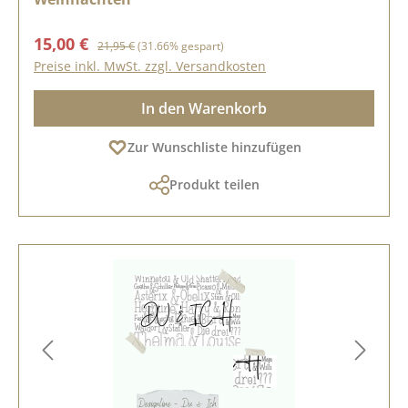
Verkaufspreis:
Regulärer Preis:
15,00 €
21,95 €
(31.66% gespart)
Preise inkl. MwSt. zzgl. Versandkosten
In den Warenkorb
Zur Wunschliste hinzufügen
Produkt teilen