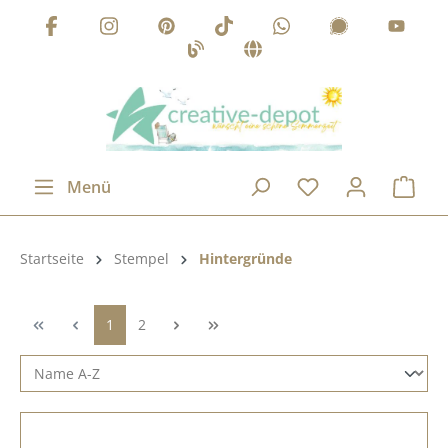
Zum Hauptinhalt springen
Menü
Produktkategorie:
Startseite
Stempel
Hintergründe
Seite
Seite
1
2