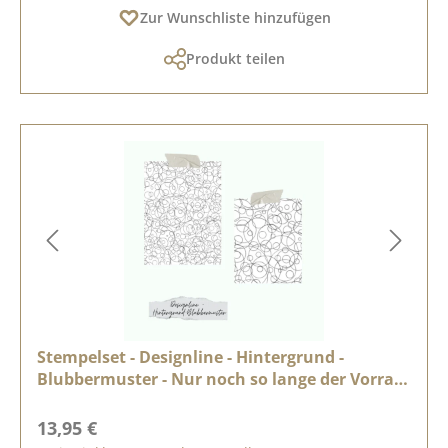
Zur Wunschliste hinzufügen
Produkt teilen
Stempelset - Designline - Hintergrund -
Blubbermuster - Nur noch so lange der Vorrat
reicht
Regulärer Preis:
13,95 €