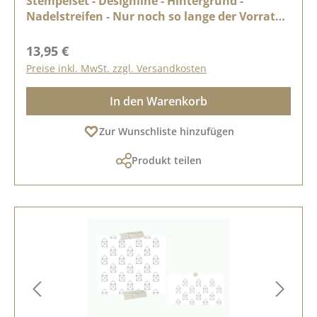
Stempelset - Designline - Hintergrund -
Nadelstreifen - Nur noch so lange der Vorrat
reicht
Regulärer Preis:
13,95 €
Preise inkl. MwSt. zzgl. Versandkosten
In den Warenkorb
Zur Wunschliste hinzufügen
Produkt teilen