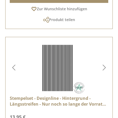
Zur Wunschliste hinzufügen
Produkt teilen
Stempelset - Designline - Hintergrund -
Längsstreifen - Nur noch so lange der Vorrat
reicht
Regulärer Preis:
13,95 €