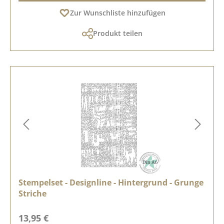
Zur Wunschliste hinzufügen
Produkt teilen
Stempelset - Designline - Hintergrund - Grunge
Striche
Regulärer Preis:
13,95 €