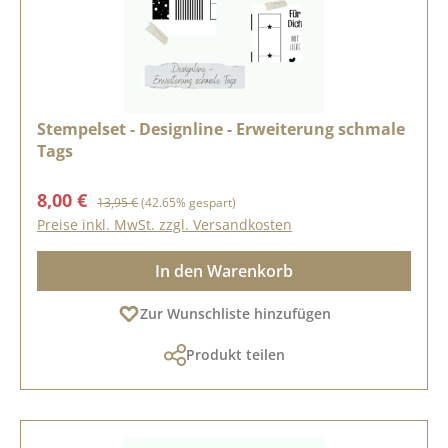
Stempelset - Designline - Erweiterung schmale
Tags
Verkaufspreis:
Regulärer Preis:
8,00 €
13,95 €
(42.65% gespart)
Preise inkl. MwSt. zzgl. Versandkosten
In den Warenkorb
Zur Wunschliste hinzufügen
Produkt teilen