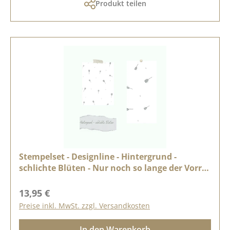
Produkt teilen
Stempelset - Designline - Hintergrund -
schlichte Blüten - Nur noch so lange der Vorrat
reicht
Regulärer Preis:
13,95 €
Preise inkl. MwSt. zzgl. Versandkosten
In den Warenkorb