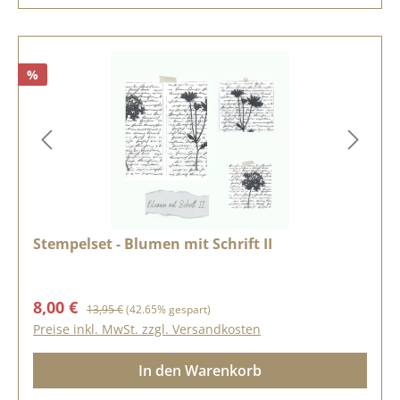
%
Stempelset - Blumen mit Schrift II
Verkaufspreis:
Regulärer Preis:
8,00 €
13,95 €
(42.65% gespart)
Preise inkl. MwSt. zzgl. Versandkosten
In den Warenkorb