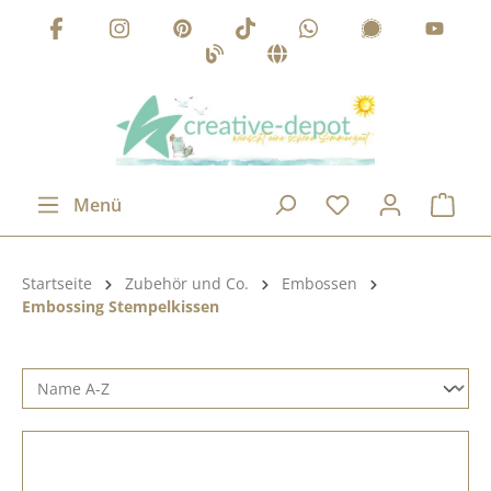
Zum Hauptinhalt springen
Menü
Produktkategorie:
Startseite
Zubehör und Co.
Embossen
Embossing Stempelkissen