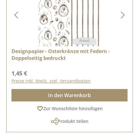
Designpapier - Osterkränze mit Federn -
Doppelseitig bedruckt
Regulärer Preis:
1,45 €
Preise inkl. MwSt. zzgl. Versandkosten
In den Warenkorb
Zur Wunschliste hinzufügen
Produkt teilen