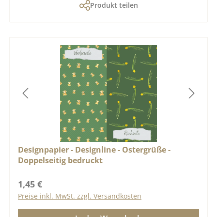
Produkt teilen
Designpapier - Designline - Ostergrüße -
Doppelseitig bedruckt
Regulärer Preis:
1,45 €
Preise inkl. MwSt. zzgl. Versandkosten