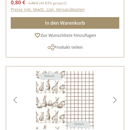
Verkaufspreis:
Regulärer Preis:
0,80 €
1,45 €
(44.83% gespart)
Preise inkl. MwSt. zzgl. Versandkosten
In den Warenkorb
Zur Wunschliste hinzufügen
Produkt teilen