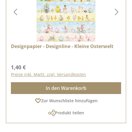
Designpapier - Designline - Kleine Osterwelt
Regulärer Preis:
1,40 €
Preise inkl. MwSt. zzgl. Versandkosten
In den Warenkorb
Zur Wunschliste hinzufügen
Produkt teilen