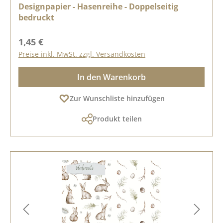
Designpapier - Hasenreihe - Doppelseitig
bedruckt
Regulärer Preis:
1,45 €
Preise inkl. MwSt. zzgl. Versandkosten
In den Warenkorb
Zur Wunschliste hinzufügen
Produkt teilen