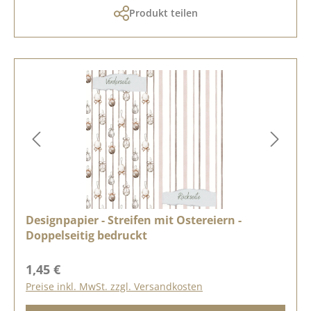
Produkt teilen
Designpapier - Streifen mit Ostereiern -
Doppelseitig bedruckt
Regulärer Preis:
1,45 €
Preise inkl. MwSt. zzgl. Versandkosten