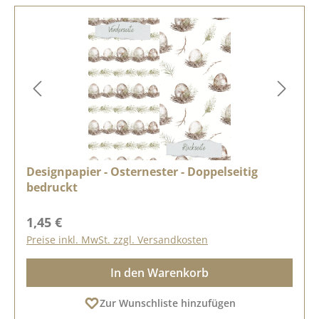
Designpapier - Osternester - Doppelseitig
bedruckt
Regulärer Preis:
1,45 €
Preise inkl. MwSt. zzgl. Versandkosten
In den Warenkorb
Zur Wunschliste hinzufügen