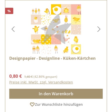
%
Designpapier - Designline - Küken-Kärtchen
Verkaufspreis:
Regulärer Preis:
0,80 €
1,40 €
(42.86% gespart)
Preise inkl. MwSt. zzgl. Versandkosten
In den Warenkorb
Zur Wunschliste hinzufügen