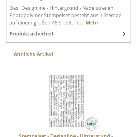
Das “Designline - Hintergrund - Nadelstreifen"
Photopolymer Stempelset besteht aus 1 Stempel
auf einem großen A6 Sheet. Fei…
Mehr
Produktsicherheit
Produktgalerie überspringen
Ähnliche Artikel
Stempelset - Designline - Hintergrund -