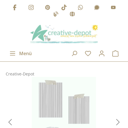
Zum Hauptinhalt springen
Menü
Creative-Depot
Bildergalerie überspringen