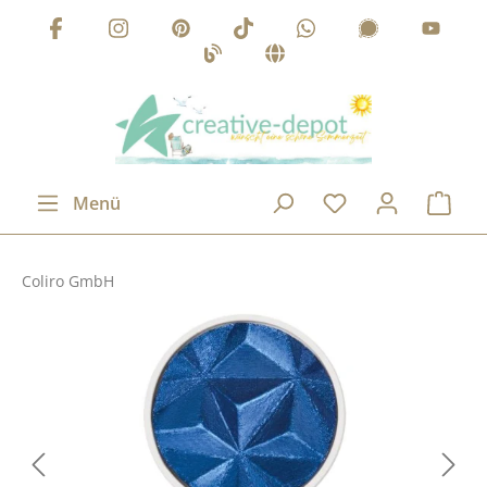
Zum Hauptinhalt springen
Menü
Coliro GmbH
Bildergalerie überspringen