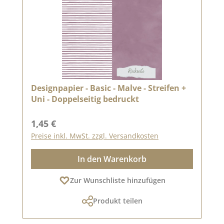
Designpapier - Basic - Malve - Streifen +
Uni - Doppelseitig bedruckt
Regulärer Preis:
1,45 €
Preise inkl. MwSt. zzgl. Versandkosten
In den Warenkorb
Zur Wunschliste hinzufügen
Produkt teilen