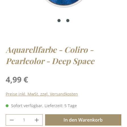
Aquarellfarbe - Coliro -
Pearlcolor - Deep Space
Regulärer Preis:
4,99 €
Preise inkl. MwSt. zzgl. Versandkosten
Sofort verfügbar, Lieferzeit: 5 Tage
Produkt Anzahl: Gib den gewünschten Wer
In den Warenkorb