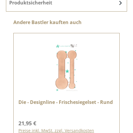
Produktsicherheit
Produktgalerie überspringen
Andere Bastler kauften auch
Die - Designline - Frischesiegelset - Rund
Regulärer Preis:
21,95 €
Preise inkl. MwSt. zzgl. Versandkosten