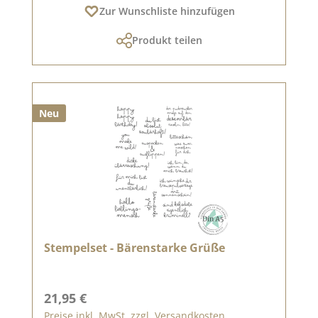
Zur Wunschliste hinzufügen
Produkt teilen
Neu
Stempelset - Bärenstarke Grüße
Regulärer Preis:
21,95 €
Preise inkl. MwSt. zzgl. Versandkosten