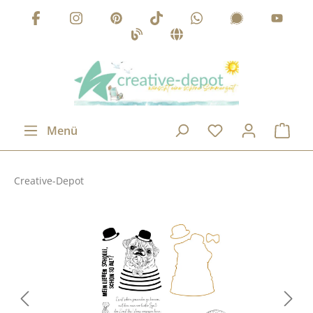
Zum Hauptinhalt springen
Menü
Creative-Depot
Bildergalerie überspringen