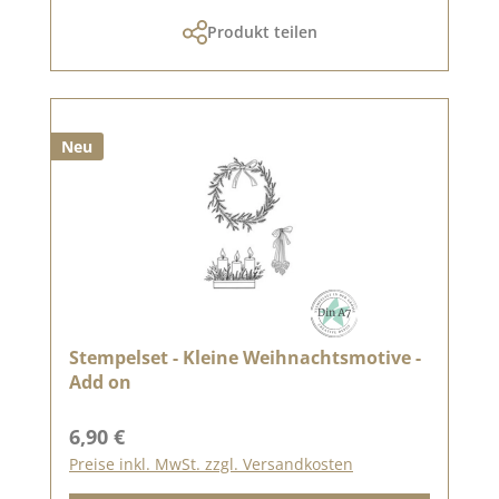
Produkt teilen
Neu
Stempelset - Kleine Weihnachtsmotive -
Add on
Regulärer Preis:
6,90 €
Preise inkl. MwSt. zzgl. Versandkosten