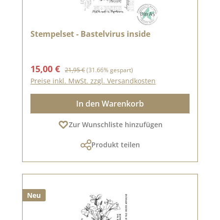
Stempelset - Bastelvirus inside
Verkaufspreis:
Regulärer Preis:
15,00 €
21,95 €
(31.66% gespart)
Preise inkl. MwSt. zzgl. Versandkosten
In den Warenkorb
Zur Wunschliste hinzufügen
Produkt teilen
Neu