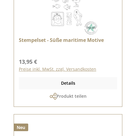
Stempelset - Süße maritime Motive
Regulärer Preis:
13,95 €
Preise inkl. MwSt. zzgl. Versandkosten
Details
Produkt teilen
Neu