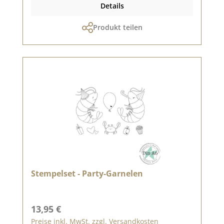
Details
Produkt teilen
Stempelset - Party-Garnelen
Regulärer Preis:
13,95 €
Preise inkl. MwSt. zzgl. Versandkosten