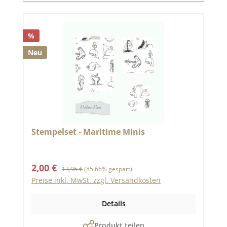
%
Neu
Stempelset - Maritime Minis
Verkaufspreis:
Regulärer Preis:
2,00 €
13,95 €
(85.66% gespart)
Preise inkl. MwSt. zzgl. Versandkosten
Details
Produkt teilen