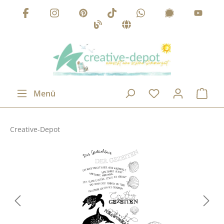
Zum Hauptinhalt springen
Menü
Creative-Depot
Bildergalerie überspringen