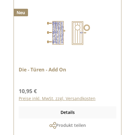
Neu
Die - Türen - Add On
Regulärer Preis:
10,95 €
Preise inkl. MwSt. zzgl. Versandkosten
Details
Produkt teilen