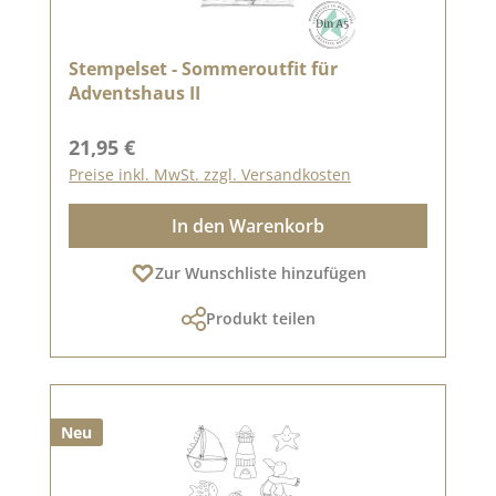
Stempelset - Sommeroutfit für
Adventshaus II
Regulärer Preis:
21,95 €
Preise inkl. MwSt. zzgl. Versandkosten
In den Warenkorb
Zur Wunschliste hinzufügen
Produkt teilen
Neu