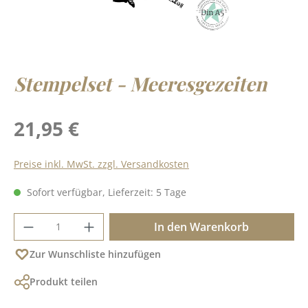
Stempelset - Meeresgezeiten
Regulärer Preis:
21,95 €
Preise inkl. MwSt. zzgl. Versandkosten
Sofort verfügbar, Lieferzeit: 5 Tage
Produkt Anzahl: Gib den gewünschten Wer
In den Warenkorb
Zur Wunschliste hinzufügen
Produkt teilen