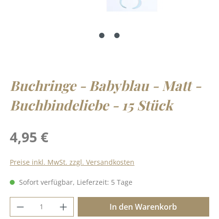
Buchringe - Babyblau - Matt -
Buchbindeliebe - 15 Stück
Regulärer Preis:
4,95 €
Preise inkl. MwSt. zzgl. Versandkosten
Sofort verfügbar, Lieferzeit: 5 Tage
Produkt Anzahl: Gib den gewünschten Wer
In den Warenkorb