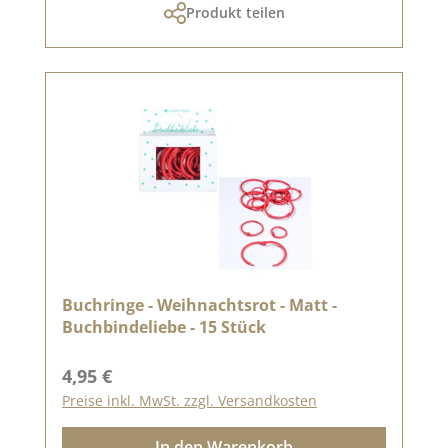
Produkt teilen
Buchringe - Weihnachtsrot - Matt -
Buchbindeliebe - 15 Stück
Regulärer Preis:
4,95 €
Preise inkl. MwSt. zzgl. Versandkosten
In den Warenkorb