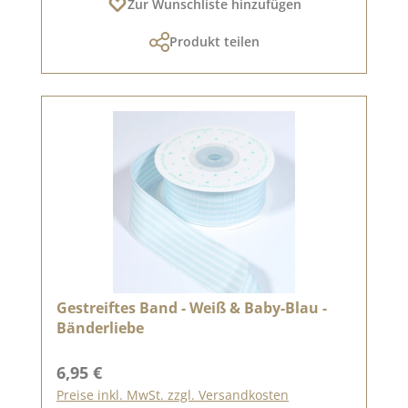
Zur Wunschliste hinzufügen
Produkt teilen
Gestreiftes Band - Weiß & Baby-Blau -
Bänderliebe
Regulärer Preis:
6,95 €
Preise inkl. MwSt. zzgl. Versandkosten