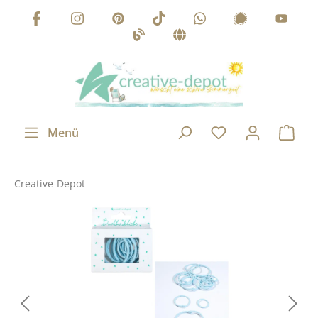
Zum Hauptinhalt springen
Menü
Creative-Depot
Bildergalerie überspringen