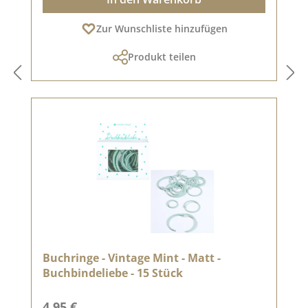
Zur Wunschliste hinzufügen
Produkt teilen
Buchringe - Vintage Mint - Matt -
Buchbindeliebe - 15 Stück
Regulärer Preis:
4,95 €