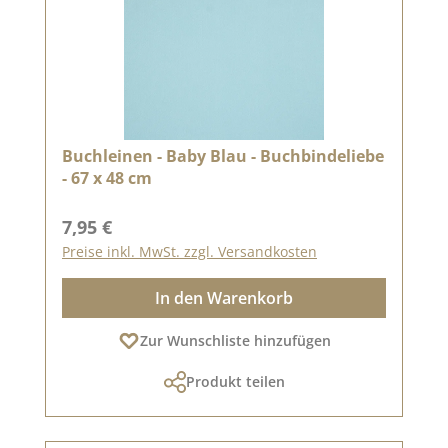
Buchleinen - Baby Blau - Buchbindeliebe
- 67 x 48 cm
Regulärer Preis:
7,95 €
Preise inkl. MwSt. zzgl. Versandkosten
In den Warenkorb
Zur Wunschliste hinzufügen
Produkt teilen