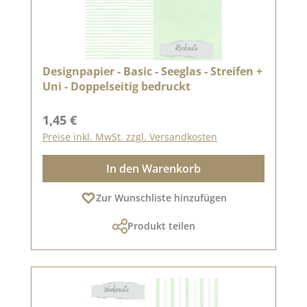
Designpapier - Basic - Seeglas - Streifen +
Uni - Doppelseitig bedruckt
Regulärer Preis:
1,45 €
Preise inkl. MwSt. zzgl. Versandkosten
In den Warenkorb
Zur Wunschliste hinzufügen
Produkt teilen