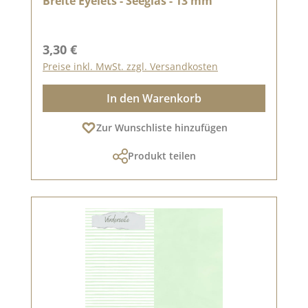
Breite Eyelets - Seeglas - 13 mm
Regulärer Preis:
3,30 €
Preise inkl. MwSt. zzgl. Versandkosten
In den Warenkorb
Zur Wunschliste hinzufügen
Produkt teilen