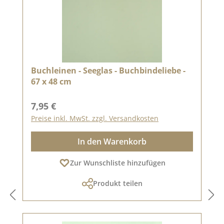
Buchleinen - Seeglas - Buchbindeliebe -
67 x 48 cm
Regulärer Preis:
7,95 €
Preise inkl. MwSt. zzgl. Versandkosten
In den Warenkorb
Zur Wunschliste hinzufügen
Produkt teilen