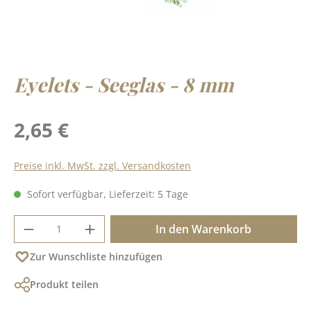
Eyelets - Seeglas - 8 mm
Regulärer Preis:
2,65 €
Preise inkl. MwSt. zzgl. Versandkosten
Sofort verfügbar, Lieferzeit: 5 Tage
Produkt Anzahl: Gib den gewünschten Wer
In den Warenkorb
Zur Wunschliste hinzufügen
Produkt teilen