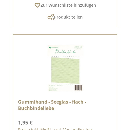
Zur Wunschliste hinzufügen
Produkt teilen
Gummiband - Seeglas - flach -
Buchbindeliebe
Regulärer Preis:
1,95 €
Preise inkl. MwSt. zzgl. Versandkosten