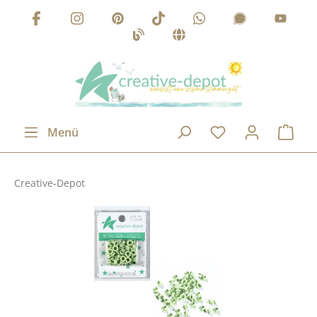
Zum Hauptinhalt springen
Menü
Creative-Depot
Bildergalerie überspringen