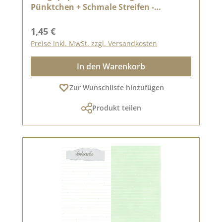
Pünktchen + Schmale Streifen -
Doppelseitig bedruckt
Regulärer Preis:
1,45 €
Preise inkl. MwSt. zzgl. Versandkosten
In den Warenkorb
Zur Wunschliste hinzufügen
Produkt teilen