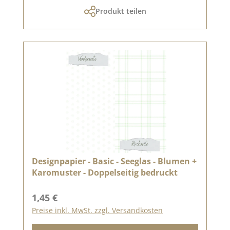
Produkt teilen
Designpapier - Basic - Seeglas - Blumen +
Karomuster - Doppelseitig bedruckt
Regulärer Preis:
1,45 €
Preise inkl. MwSt. zzgl. Versandkosten