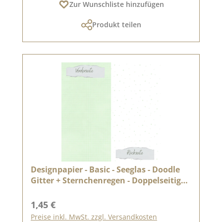
Zur Wunschliste hinzufügen
Produkt teilen
Designpapier - Basic - Seeglas - Doodle
Gitter + Sternchenregen - Doppelseitig
bedruckt
Regulärer Preis:
1,45 €
Preise inkl. MwSt. zzgl. Versandkosten