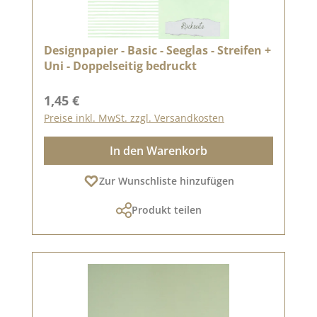
Designpapier - Basic - Seeglas - Streifen +
Uni - Doppelseitig bedruckt
Regulärer Preis:
1,45 €
Preise inkl. MwSt. zzgl. Versandkosten
In den Warenkorb
Zur Wunschliste hinzufügen
Produkt teilen