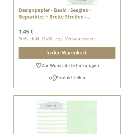
Designpapier - Basic - Seeglas -
Gepunktet + Breite Streifen -
Doppelseitig bedruckt
Regulärer Preis:
1,45 €
Preise inkl. MwSt. zzgl. Versandkosten
In den Warenkorb
Zur Wunschliste hinzufügen
Produkt teilen