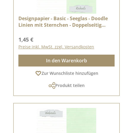
Designpapier - Basic - Seeglas - Doodle
Linien mit Sternchen - Doppelseitig
bedruckt
Regulärer Preis:
1,45 €
Preise inkl. MwSt. zzgl. Versandkosten
In den Warenkorb
Zur Wunschliste hinzufügen
Produkt teilen