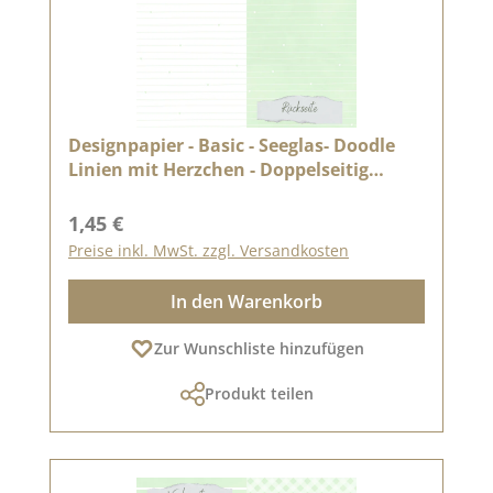
Designpapier - Basic - Seeglas- Doodle
Linien mit Herzchen - Doppelseitig
bedruckt
Regulärer Preis:
1,45 €
Preise inkl. MwSt. zzgl. Versandkosten
In den Warenkorb
Zur Wunschliste hinzufügen
Produkt teilen