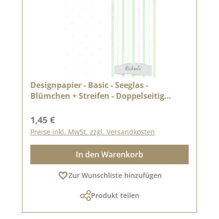
Designpapier - Basic - Seeglas -
Blümchen + Streifen - Doppelseitig
bedruckt
Regulärer Preis:
1,45 €
Preise inkl. MwSt. zzgl. Versandkosten
In den Warenkorb
Zur Wunschliste hinzufügen
Produkt teilen