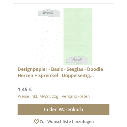
Designpapier - Basic - Seeglas - Doodle
Herzen + Sprenkel - Doppelseitig
bedruckt
Regulärer Preis:
1,45 €
Preise inkl. MwSt. zzgl. Versandkosten
In den Warenkorb
Zur Wunschliste hinzufügen