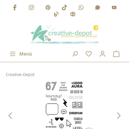
Zum Hauptinhalt springen
Menü
Creative-Depot
Bildergalerie überspringen