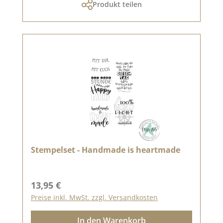
Produkt teilen
Stempelset - Handmade is heartmade
Regulärer Preis:
13,95 €
Preise inkl. MwSt. zzgl. Versandkosten
In den Warenkorb