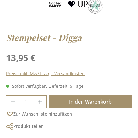
Stempelset - Digga
Regulärer Preis:
13,95 €
Preise inkl. MwSt. zzgl. Versandkosten
Sofort verfügbar, Lieferzeit: 5 Tage
Produkt Anzahl: Gib den gewünschten Wer
In den Warenkorb
Zur Wunschliste hinzufügen
Produkt teilen