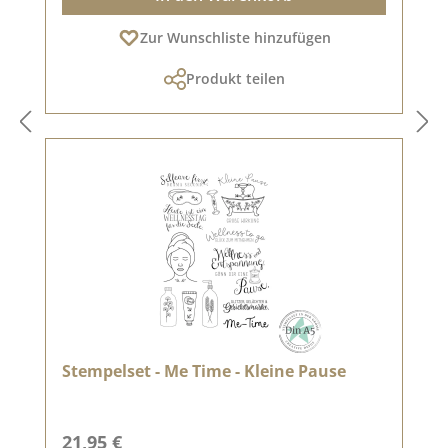
Zur Wunschliste hinzufügen
Produkt teilen
Stempelset - Me Time - Kleine Pause
Regulärer Preis:
21,95 €