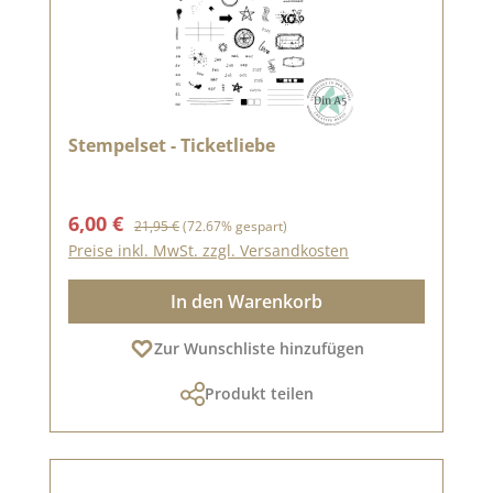
Stempelset - Ticketliebe
Verkaufspreis:
Regulärer Preis:
6,00 €
21,95 €
(72.67% gespart)
Preise inkl. MwSt. zzgl. Versandkosten
In den Warenkorb
Zur Wunschliste hinzufügen
Produkt teilen