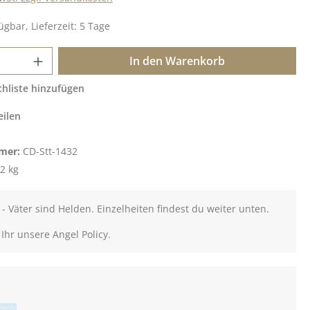
ügbar, Lieferzeit: 5 Tage
 Anzahl: Gib den gewünschten Wert ein o
In den Warenkorb
hliste hinzufügen
eilen
mer:
CD-Stt-1432
2 kg
- Väter sind Helden. Einzelheiten findest du weiter unten.
 Ihr unsere Angel Policy.