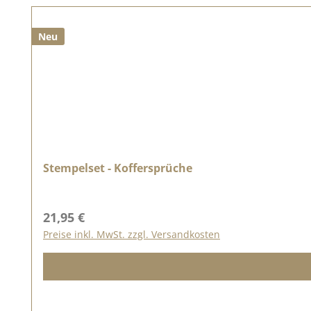
Neu
Stempelset - Koffersprüche
Regulärer Preis:
21,95 €
Preise inkl. MwSt. zzgl. Versandkosten