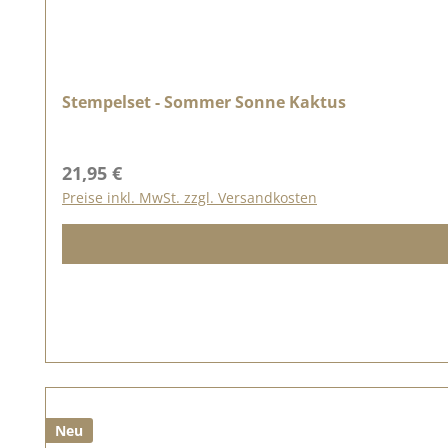
Stempelset - Sommer Sonne Kaktus
Regulärer Preis:
21,95 €
Preise inkl. MwSt. zzgl. Versandkosten
Neu