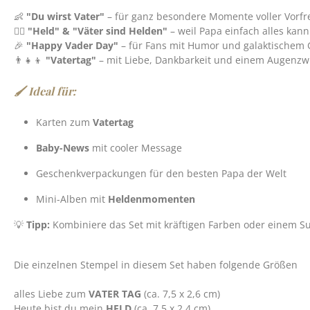
👶
"Du wirst Vater"
– für ganz besondere Momente voller Vorf
🦸‍♂️
"Held" & "Väter sind Helden"
– weil Papa einfach alles kann
🎉
"Happy Vader Day"
– für Fans mit Humor und galaktischem
👨‍👧‍👦
"Vatertag"
– mit Liebe, Dankbarkeit und einem Augenzw
🖌️ Ideal für:
Karten zum
Vatertag
Baby-News
mit cooler Message
Geschenkverpackungen für den besten Papa der Welt
Mini-Alben mit
Heldenmomenten
💡
Tipp:
Kombiniere das Set mit kräftigen Farben oder einem Su
Die einzelnen Stempel in diesem Set haben folgende Größen
alles Liebe zum
VATER TAG
(ca. 7,5 x 2,6 cm)
Heute bist du mein
HELD
(ca. 7,5 x 2,4 cm)