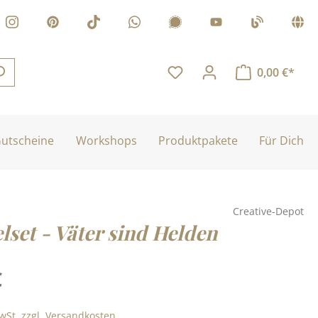
0,00 €*
utscheine
Workshops
Produktpakete
Für Dich
Creative-Depot
lset - Väter sind Helden
is:
€
MwSt. zzgl. Versandkosten