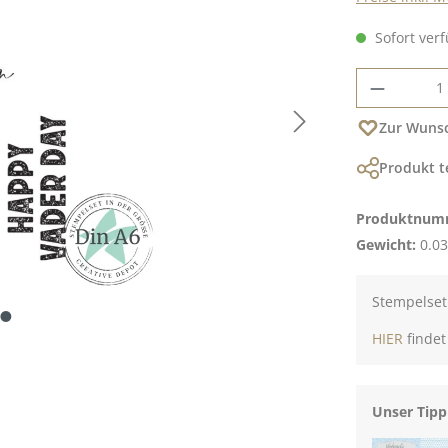
Sofort verf
Produkt
Zur Wunsc
Produkt t
Produktnum
Gewicht:
0.03
Stempelset 
HIER
findet
Unser Tipp