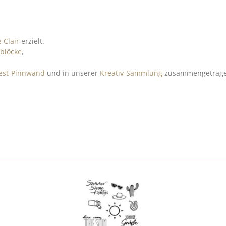
 Clair
erzielt.
lblöcke
,
rest-Pinnwand
und in unserer
Kreativ-Sammlung
zusammengetrag