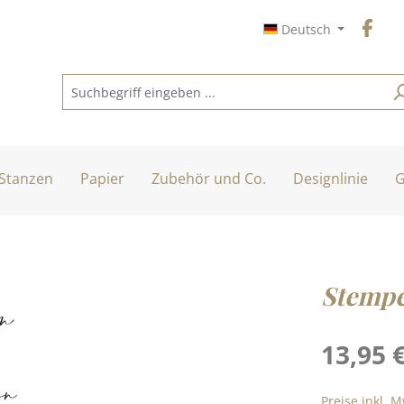
Deutsch
Stanzen
Papier
Zubehör und Co.
Designlinie
G
Stempe
Regulärer Pre
13,95 
Preise inkl. 