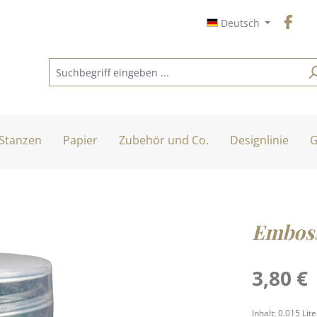
Deutsch
Stanzen
Papier
Zubehör und Co.
Designlinie
G
Emboss
Regulärer Pre
3,80 €
Inhalt:
0.015 Lit