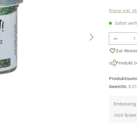
Preise inkl. 
Sofort verf
Produkt
Zur Wunsc
Produkt t
Produktnum
Gewicht:
0.01
Embossing P
HIER
findet