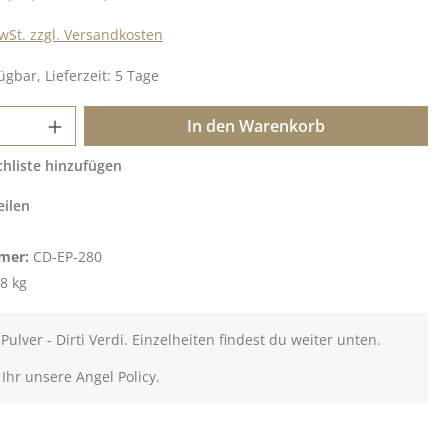
MwSt. zzgl. Versandkosten
ügbar, Lieferzeit: 5 Tage
 Anzahl: Gib den gewünschten Wert ein o
In den Warenkorb
hliste hinzufügen
eilen
mer:
CD-EP-280
8 kg
ulver - Dirti Verdi. Einzelheiten findest du weiter unten.
 Ihr unsere Angel Policy.