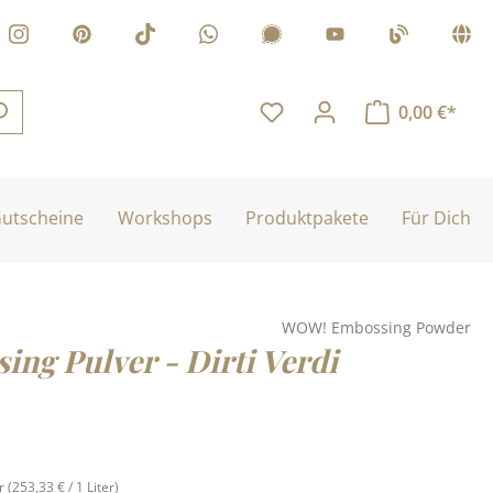
0,00 €*
utscheine
Workshops
Produktpakete
Für Dich
WOW! Embossing Powder
ing Pulver - Dirti Verdi
is:
er
(253,33 € / 1 Liter)