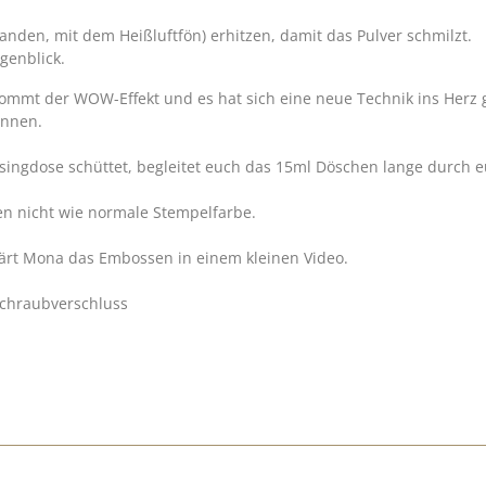
nden, mit dem Heißluftfön) erhitzen, damit das Pulver schmilzt.
genblick.
ommt der WOW-Effekt und es hat sich eine neue Technik ins Herz ge
önnen.
ingdose schüttet, begleitet euch das 15ml Döschen lange durch eu
n nicht wie normale Stempelfarbe.
ärt Mona das Embossen in einem kleinen Video.
 Schraubverschluss