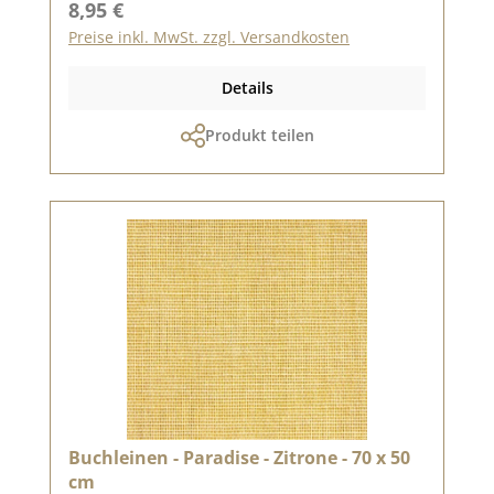
Regulärer Preis:
8,95 €
Preise inkl. MwSt. zzgl. Versandkosten
Details
Produkt teilen
Buchleinen - Paradise - Zitrone - 70 x 50
cm