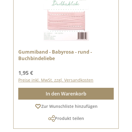
Gummiband - Babyrosa - rund -
Buchbindeliebe
Regulärer Preis:
1,95 €
Preise inkl. MwSt. zzgl. Versandkosten
In den Warenkorb
Zur Wunschliste hinzufügen
Produkt teilen