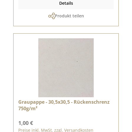
Details
Produkt teilen
Graupappe - 30,5x30,5 - Rückenschrenz
750g/m²
Regulärer Preis:
1,00 €
Preise inkl. MwSt. zzgl. Versandkosten