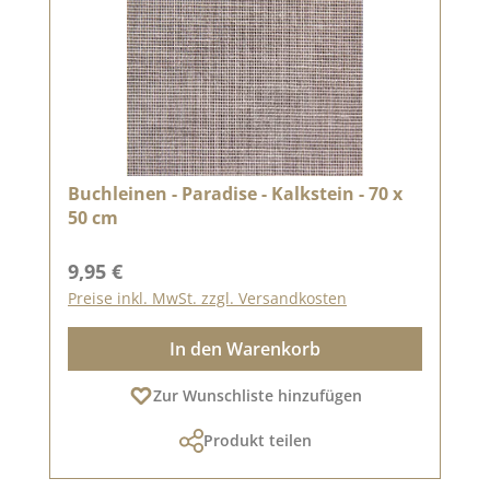
Buchleinen - Paradise - Kalkstein - 70 x
50 cm
Regulärer Preis:
9,95 €
Preise inkl. MwSt. zzgl. Versandkosten
In den Warenkorb
Zur Wunschliste hinzufügen
Produkt teilen