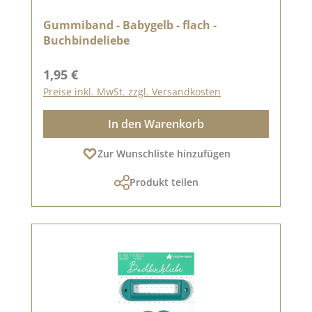
Gummiband - Babygelb - flach -
Buchbindeliebe
Regulärer Preis:
1,95 €
Preise inkl. MwSt. zzgl. Versandkosten
In den Warenkorb
Zur Wunschliste hinzufügen
Produkt teilen