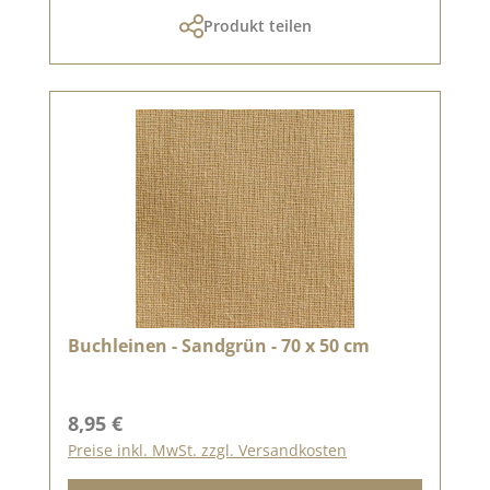
Produkt teilen
Buchleinen - Sandgrün - 70 x 50 cm
Regulärer Preis:
8,95 €
Preise inkl. MwSt. zzgl. Versandkosten