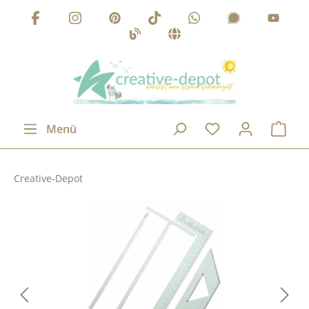
Zum Hauptinhalt springen
Menü
Creative-Depot
Bildergalerie überspringen