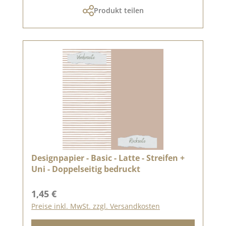
Produkt teilen
Designpapier - Basic - Latte - Streifen +
Uni - Doppelseitig bedruckt
Regulärer Preis:
1,45 €
Preise inkl. MwSt. zzgl. Versandkosten