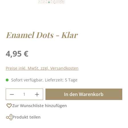
Enamel Dots - Klar
Regulärer Preis:
4,95 €
Preise inkl. MwSt. zzgl. Versandkosten
Sofort verfügbar, Lieferzeit: 5 Tage
Produkt Anzahl: Gib den gewünschten Wer
In den Warenkorb
Zur Wunschliste hinzufügen
Produkt teilen