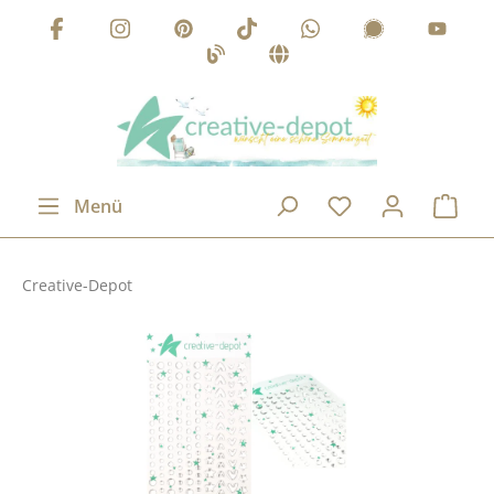
Zum Hauptinhalt springen
Menü
Creative-Depot
Bildergalerie überspringen