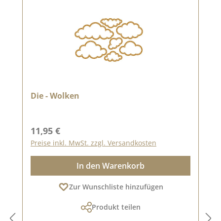
Die - Wolken
Regulärer Preis:
11,95 €
Preise inkl. MwSt. zzgl. Versandkosten
In den Warenkorb
Zur Wunschliste hinzufügen
Produkt teilen