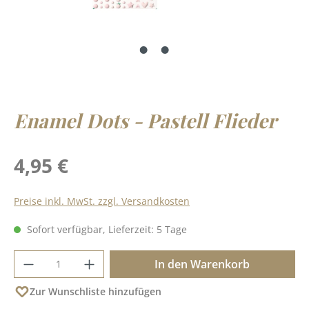
Enamel Dots - Pastell Flieder
Regulärer Preis:
4,95 €
Preise inkl. MwSt. zzgl. Versandkosten
Sofort verfügbar, Lieferzeit: 5 Tage
Produkt Anzahl: Gib den gewünschten Wer
In den Warenkorb
Zur Wunschliste hinzufügen