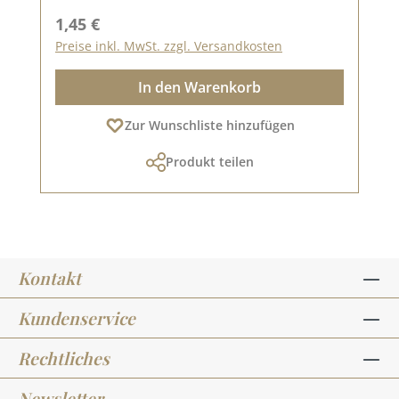
Regulärer Preis:
1,45 €
Preise inkl. MwSt. zzgl. Versandkosten
In den Warenkorb
Zur Wunschliste hinzufügen
Produkt teilen
Kontakt
Kundenservice
Rechtliches
Newsletter