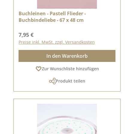
Buchleinen - Pastell Flieder -
Buchbindeliebe - 67 x 48 cm
Regulärer Preis:
7,95 €
Preise inkl. MwSt. zzgl. Versandkosten
In den Warenkorb
Zur Wunschliste hinzufügen
Produkt teilen