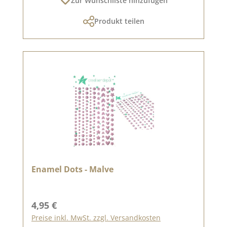
Zur Wunschliste hinzufügen
Produkt teilen
Enamel Dots - Malve
Regulärer Preis:
4,95 €
Preise inkl. MwSt. zzgl. Versandkosten