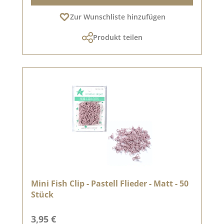
Zur Wunschliste hinzufügen
Produkt teilen
Mini Fish Clip - Pastell Flieder - Matt - 50
Stück
Regulärer Preis:
3,95 €