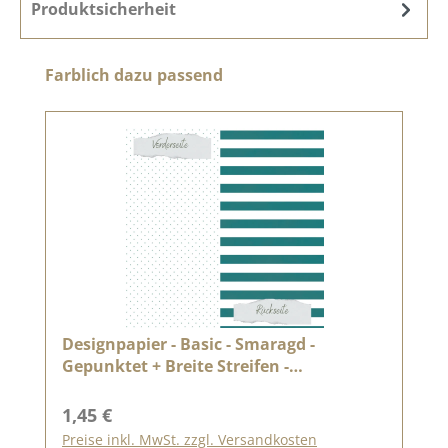
Produktsicherheit
Produktgalerie überspringen
Farblich dazu passend
Designpapier - Basic - Smaragd -
Gepunktet + Breite Streifen -
Doppelseitig bedruckt
Regulärer Preis:
1,45 €
Preise inkl. MwSt. zzgl. Versandkosten