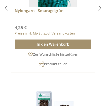
Nylongarn - Smaragdgrün
Regulärer Preis:
4,25 €
Preise inkl. MwSt. zzgl. Versandkosten
In den Warenkorb
Zur Wunschliste hinzufügen
Produkt teilen