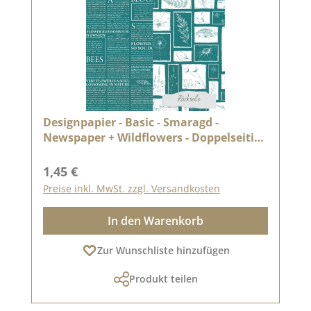
Designpapier - Basic - Smaragd -
Newspaper + Wildflowers - Doppelseitig
bedruckt
Regulärer Preis:
1,45 €
Preise inkl. MwSt. zzgl. Versandkosten
In den Warenkorb
Zur Wunschliste hinzufügen
Produkt teilen