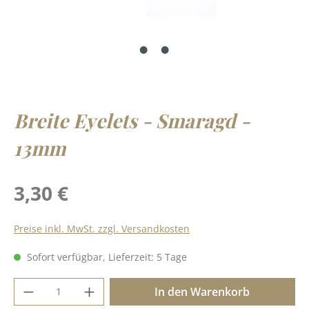
Breite Eyelets - Smaragd -
13mm
Regulärer Preis:
3,30 €
Preise inkl. MwSt. zzgl. Versandkosten
Sofort verfügbar, Lieferzeit: 5 Tage
Produkt Anzahl: Gib den gewünschten Wer
In den Warenkorb