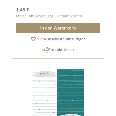
Doppelseitig bedruckt
Regulärer Preis:
1,45 €
Preise inkl. MwSt. zzgl. Versandkosten
In den Warenkorb
Zur Wunschliste hinzufügen
Produkt teilen