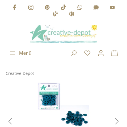
Zum Hauptinhalt springen
Menü
Creative-Depot
Bildergalerie überspringen