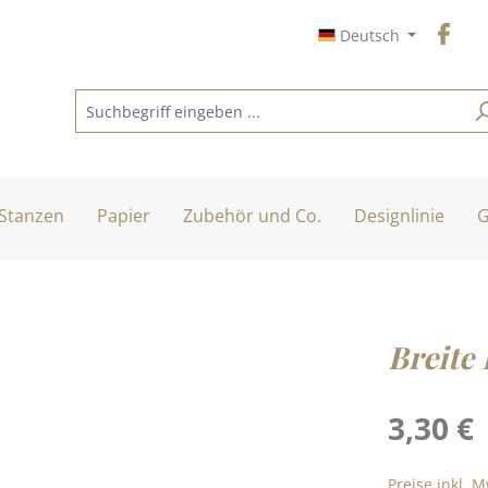
Deutsch
Stanzen
Papier
Zubehör und Co.
Designlinie
G
Breite 
Regulärer Pre
3,30 €
Preise inkl. 