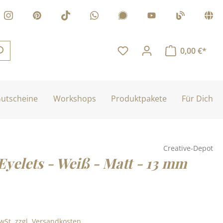
0,00 €*
utscheine
Workshops
Produktpakete
Für Dich
Creative-Depot
Eyelets - Weiß - Matt - 13 mm
is:
MwSt. zzgl. Versandkosten