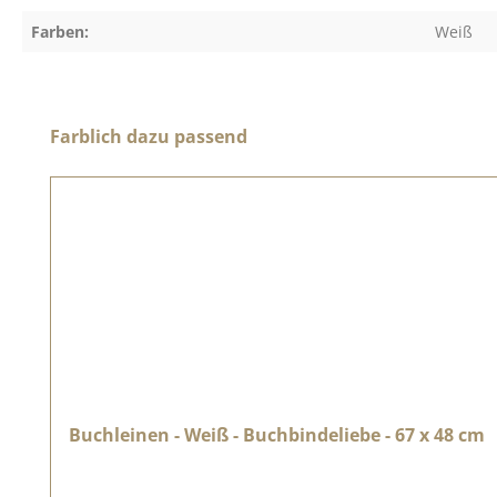
Farben:
Weiß
Produktgalerie überspringen
Farblich dazu passend
Buchleinen - Weiß - Buchbindeliebe - 67 x 48 cm