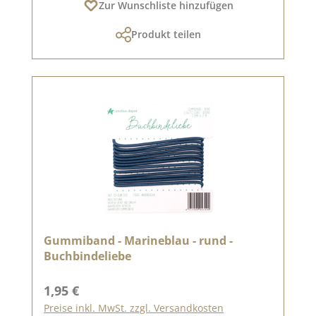
Zur Wunschliste hinzufügen
Produkt teilen
Gummiband - Marineblau - rund -
Buchbindeliebe
Regulärer Preis:
1,95 €
Preise inkl. MwSt. zzgl. Versandkosten