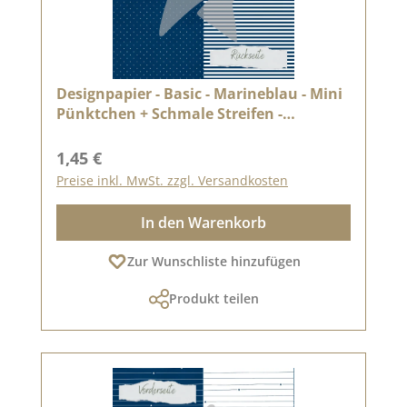
Designpapier - Basic - Marineblau - Mini
Pünktchen + Schmale Streifen -
Doppelseitig bedruckt
Regulärer Preis:
1,45 €
Preise inkl. MwSt. zzgl. Versandkosten
In den Warenkorb
Zur Wunschliste hinzufügen
Produkt teilen