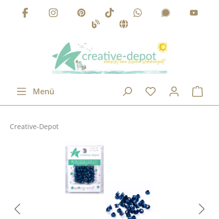
Zum Hauptinhalt springen
Menü
Creative-Depot
Bildergalerie überspringen