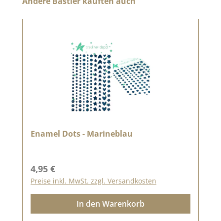
Andere Bastler kauften auch
Enamel Dots - Marineblau
Regulärer Preis:
4,95 €
Preise inkl. MwSt. zzgl. Versandkosten
In den Warenkorb