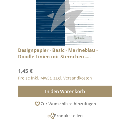
Designpapier - Basic - Marineblau -
Doodle Linien mit Sternchen -
Doppelseitig bedruckt
Regulärer Preis:
1,45 €
Preise inkl. MwSt. zzgl. Versandkosten
In den Warenkorb
Zur Wunschliste hinzufügen
Produkt teilen