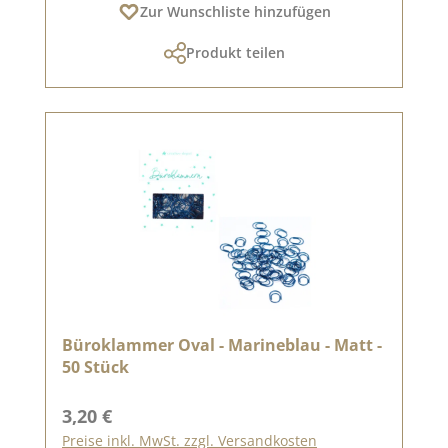
Zur Wunschliste hinzufügen
Produkt teilen
Büroklammer Oval - Marineblau - Matt -
50 Stück
Regulärer Preis:
3,20 €
Preise inkl. MwSt. zzgl. Versandkosten