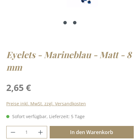
Eyelets - Marineblau - Matt - 8
mm
Regulärer Preis:
2,65 €
Preise inkl. MwSt. zzgl. Versandkosten
Sofort verfügbar, Lieferzeit: 5 Tage
Produkt Anzahl: Gib den gewünschten Wer
In den Warenkorb