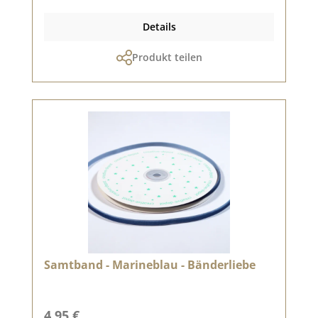
Details
Produkt teilen
Samtband - Marineblau - Bänderliebe
Regulärer Preis:
4,95 €