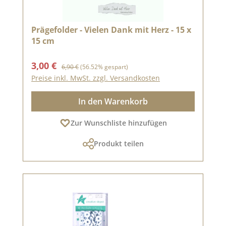
Prägefolder - Vielen Dank mit Herz - 15 x
15 cm
Verkaufspreis:
Regulärer Preis:
3,00 €
6,90 €
(56.52% gespart)
Preise inkl. MwSt. zzgl. Versandkosten
In den Warenkorb
Zur Wunschliste hinzufügen
Produkt teilen