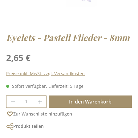
Eyelets - Pastell Flieder - 8mm
Regulärer Preis:
2,65 €
Preise inkl. MwSt. zzgl. Versandkosten
Sofort verfügbar, Lieferzeit: 5 Tage
Produkt Anzahl: Gib den gewünschten Wer
In den Warenkorb
Zur Wunschliste hinzufügen
Produkt teilen