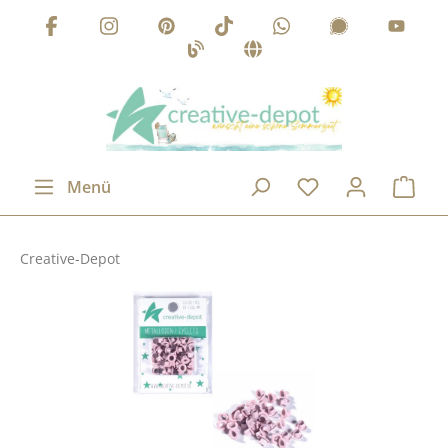
Zum Hauptinhalt springen
Menü
Creative-Depot
Bildergalerie überspringen