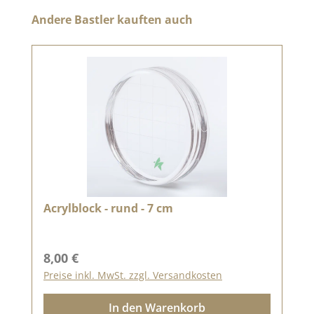
Produktgalerie überspringen
Andere Bastler kauften auch
Acrylblock - rund - 7 cm
Regulärer Preis:
8,00 €
Preise inkl. MwSt. zzgl. Versandkosten
In den Warenkorb