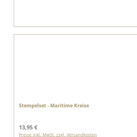
Stempelset - Maritime Kreise
Regulärer Preis:
13,95 €
Preise inkl. MwSt. zzgl. Versandkosten