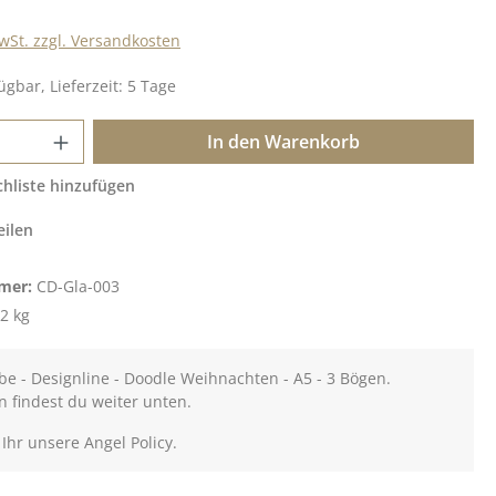
MwSt. zzgl. Versandkosten
ügbar, Lieferzeit: 5 Tage
 Anzahl: Gib den gewünschten Wert ein o
In den Warenkorb
hliste hinzufügen
eilen
mer:
CD-Gla-003
2 kg
be - Designline - Doodle Weihnachten - A5 - 3 Bögen.
n findest du weiter unten.
 Ihr unsere Angel Policy.