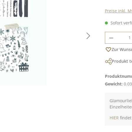
Preise inkl. 
Sofort verf
Produkt
Zur Wunsc
Produkt t
Produktnum
Gewicht:
0.03
Glamourlie
Einzelheite
HIER
findet