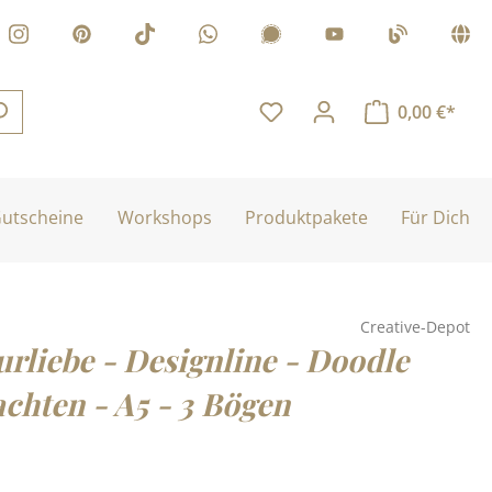
0,00 €*
utscheine
Workshops
Produktpakete
Für Dich
Creative-Depot
rliebe - Designline - Doodle
chten - A5 - 3 Bögen
is: