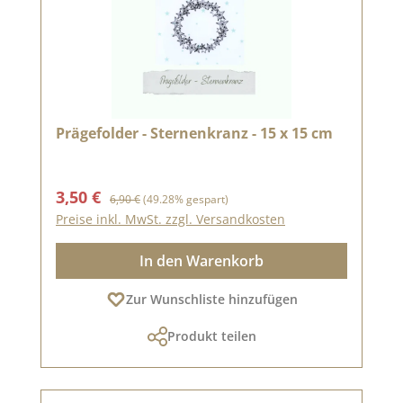
Prägefolder - Sternenkranz - 15 x 15 cm
Verkaufspreis:
Regulärer Preis:
3,50 €
6,90 €
(49.28% gespart)
Preise inkl. MwSt. zzgl. Versandkosten
In den Warenkorb
Zur Wunschliste hinzufügen
Produkt teilen