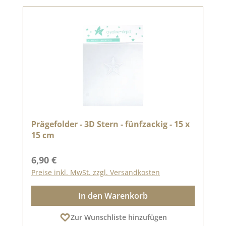
Prägefolder - 3D Stern - fünfzackig - 15 x
15 cm
Regulärer Preis:
6,90 €
Preise inkl. MwSt. zzgl. Versandkosten
In den Warenkorb
Zur Wunschliste hinzufügen