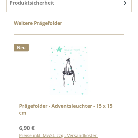
Produktsicherheit
Produktgalerie überspringen
Weitere Prägefolder
Neu
Prägefolder - Adventsleuchter - 15 x 15
cm
Regulärer Preis:
6,90 €
Preise inkl. MwSt. zzgl. Versandkosten