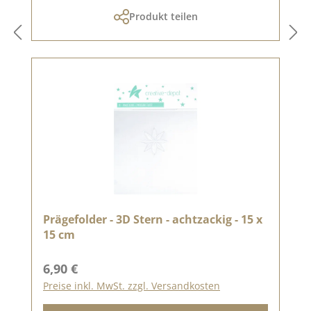
Produkt teilen
Prägefolder - 3D Stern - achtzackig - 15 x
15 cm
Regulärer Preis:
6,90 €
Preise inkl. MwSt. zzgl. Versandkosten