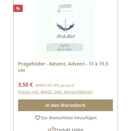
%
Prägefolder - Advent, Advent - 11 x 15,5
cm
Verkaufspreis:
Regulärer Preis:
3,50 €
6,90 €
(49.28% gespart)
Preise inkl. MwSt. zzgl. Versandkosten
In den Warenkorb
Zur Wunschliste hinzufügen
Produkt teilen