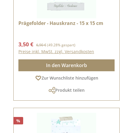
Prägefolder - Hauskranz - 15 x 15 cm
Verkaufspreis:
Regulärer Preis:
3,50 €
6,90 €
(49.28% gespart)
Preise inkl. MwSt. zzgl. Versandkosten
In den Warenkorb
Zur Wunschliste hinzufügen
Produkt teilen
%