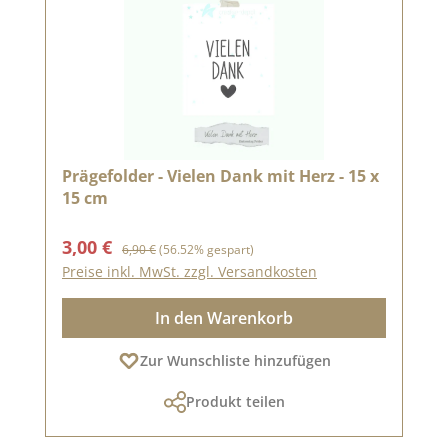
Prägefolder - Vielen Dank mit Herz - 15 x
15 cm
Verkaufspreis:
Regulärer Preis:
3,00 €
6,90 €
(56.52% gespart)
Preise inkl. MwSt. zzgl. Versandkosten
In den Warenkorb
Zur Wunschliste hinzufügen
Produkt teilen