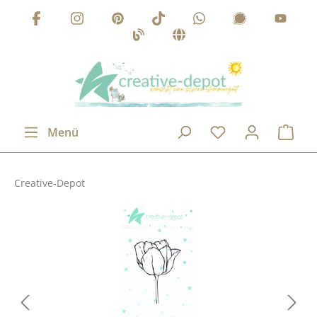
Zum Hauptinhalt springen
Menü
Creative-Depot
Bildergalerie überspringen