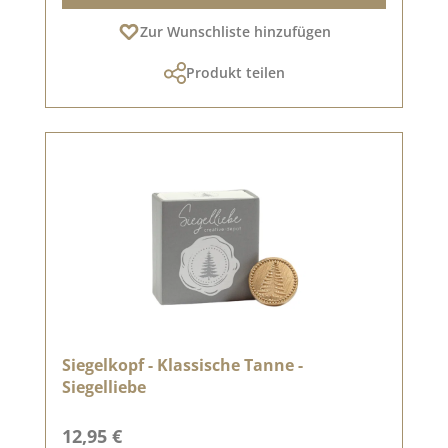
Zur Wunschliste hinzufügen
Produkt teilen
Siegelkopf - Klassische Tanne -
Siegelliebe
Regulärer Preis:
12,95 €