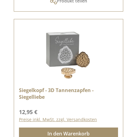
Produkt teilen
Siegelkopf - 3D Tannenzapfen -
Siegelliebe
Regulärer Preis:
12,95 €
Preise inkl. MwSt. zzgl. Versandkosten
In den Warenkorb