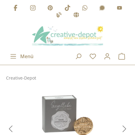
Zum Hauptinhalt springen
Menü
Creative-Depot
Bildergalerie überspringen