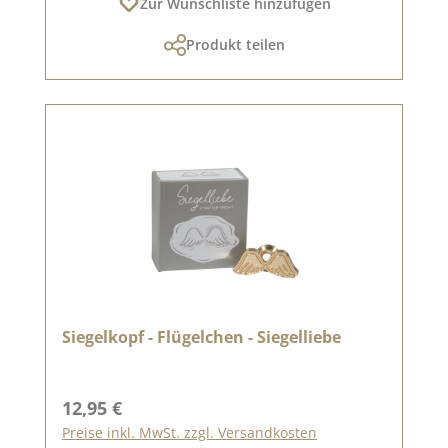
Zur Wunschliste hinzufügen
Produkt teilen
Siegelkopf - Flügelchen - Siegelliebe
Regulärer Preis:
12,95 €
Preise inkl. MwSt. zzgl. Versandkosten