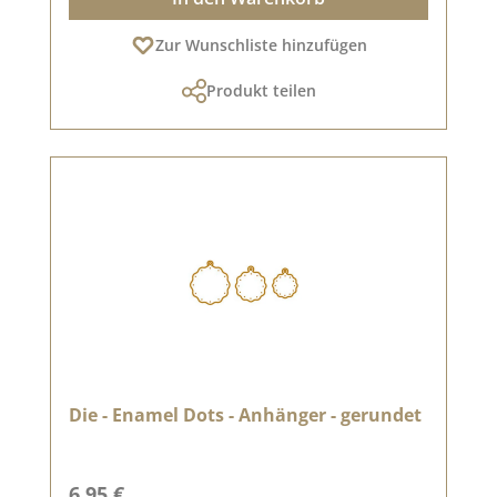
Zur Wunschliste hinzufügen
Produkt teilen
Die - Enamel Dots - Anhänger - gerundet
Regulärer Preis:
6,95 €