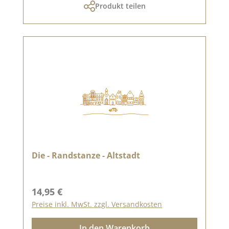
Produkt teilen
Die - Randstanze - Altstadt
Regulärer Preis:
14,95 €
Preise inkl. MwSt. zzgl. Versandkosten
In den Warenkorb