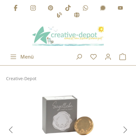
Zum Hauptinhalt springen
Menü
Creative-Depot
Bildergalerie überspringen