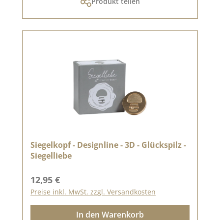
Produkt teilen
Siegelkopf - Designline - 3D - Glückspilz -
Siegelliebe
Regulärer Preis:
12,95 €
Preise inkl. MwSt. zzgl. Versandkosten
In den Warenkorb