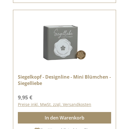
Siegelkopf - Designline - Mini Blümchen -
Siegelliebe
Regulärer Preis:
9,95 €
Preise inkl. MwSt. zzgl. Versandkosten
In den Warenkorb