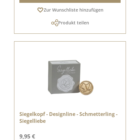
Zur Wunschliste hinzufügen
Produkt teilen
Siegelkopf - Designline - Schmetterling -
Siegelliebe
Regulärer Preis:
9,95 €