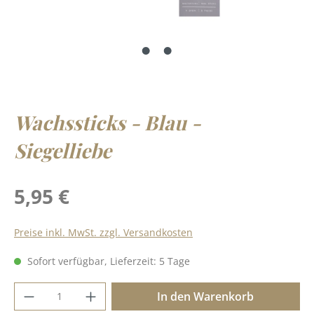
Wachssticks - Blau -
Siegelliebe
Regulärer Preis:
5,95 €
Preise inkl. MwSt. zzgl. Versandkosten
Sofort verfügbar, Lieferzeit: 5 Tage
Produkt Anzahl: Gib den gewünschten Wer
In den Warenkorb