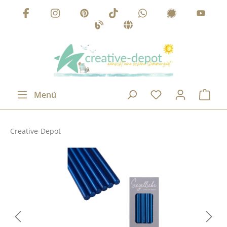
Zum Hauptinhalt springen
Menü
Creative-Depot
Bildergalerie überspringen