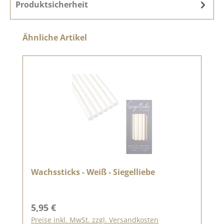
Produktsicherheit
Produktgalerie überspringen
Ähnliche Artikel
Wachssticks - Weiß - Siegelliebe
Regulärer Preis:
5,95 €
Preise inkl. MwSt. zzgl. Versandkosten