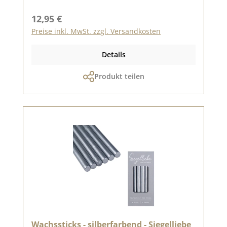
Regulärer Preis:
12,95 €
Preise inkl. MwSt. zzgl. Versandkosten
Details
Produkt teilen
Wachssticks - silberfarbend - Siegelliebe