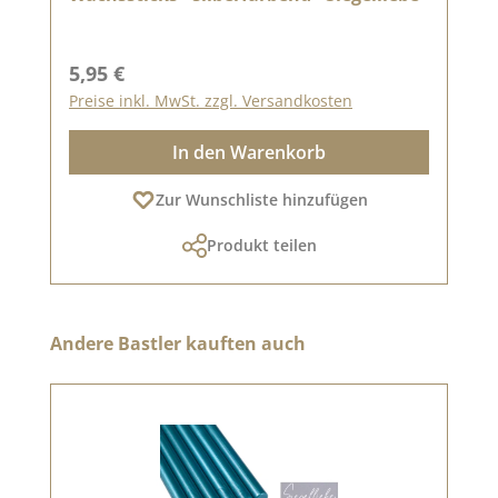
Regulärer Preis:
5,95 €
Preise inkl. MwSt. zzgl. Versandkosten
In den Warenkorb
Zur Wunschliste hinzufügen
Produkt teilen
Produktgalerie überspringen
Andere Bastler kauften auch