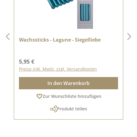
Wachssticks - Lagune - Siegelliebe
Regulärer Preis:
5,95 €
Preise inkl. MwSt. zzgl. Versandkosten
In den Warenkorb
Zur Wunschliste hinzufügen
Produkt teilen