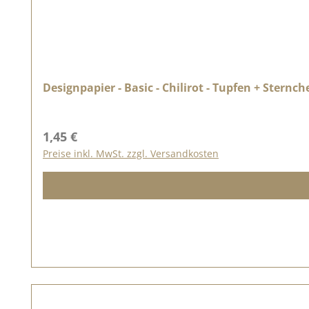
Designpapier - Basic - Chilirot - Tupfen + Sternc
Regulärer Preis:
1,45 €
Preise inkl. MwSt. zzgl. Versandkosten