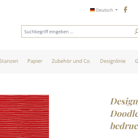
Deutsch
Stanzen
Papier
Zubehör und Co.
Designlinie
G
Designp
Doodle
bedruc