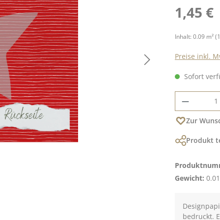
Regulärer Pre
1,45 €
Inhalt:
0.09 m²
(
Preise inkl. 
Sofort verf
Produkt
Zur Wunsc
Produkt t
Produktnum
Gewicht:
0.01
Designpapie
bedruckt. E