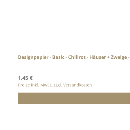
Designpapier - Basic - Chilirot - Häuser + Zweige 
Regulärer Preis:
1,45 €
Preise inkl. MwSt. zzgl. Versandkosten