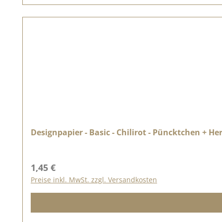
Designpapier - Basic - Chilirot - Püncktchen + He
Regulärer Preis:
1,45 €
Preise inkl. MwSt. zzgl. Versandkosten