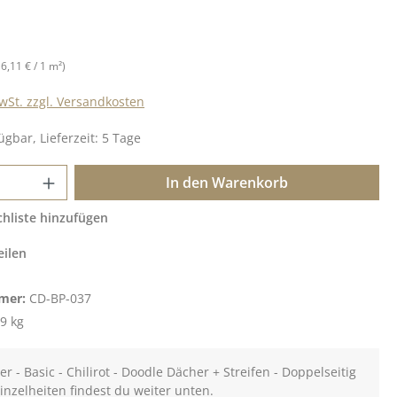
is:
16,11 € / 1 m²)
MwSt. zzgl. Versandkosten
ügbar, Lieferzeit: 5 Tage
 Anzahl: Gib den gewünschten Wert ein o
In den Warenkorb
hliste hinzufügen
eilen
mer:
CD-BP-037
9 kg
r - Basic - Chilirot - Doodle Dächer + Streifen - Doppelseitig
inzelheiten findest du weiter unten.