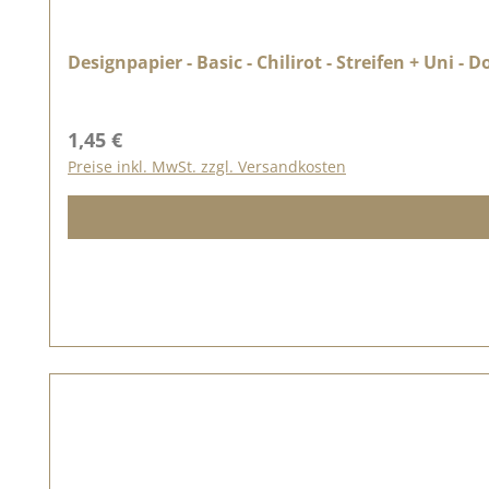
Designpapier - Basic - Chilirot - Streifen + Uni - 
Regulärer Preis:
1,45 €
Preise inkl. MwSt. zzgl. Versandkosten