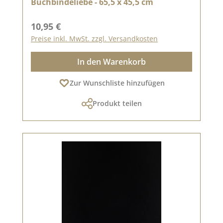
Buchbindeliebe - 65,5 x 45,5 cm
Regulärer Preis:
10,95 €
Preise inkl. MwSt. zzgl. Versandkosten
In den Warenkorb
Zur Wunschliste hinzufügen
Produkt teilen