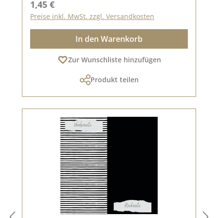
Regulärer Preis:
1,45 €
Preise inkl. MwSt. zzgl. Versandkosten
In den Warenkorb
Zur Wunschliste hinzufügen
Produkt teilen