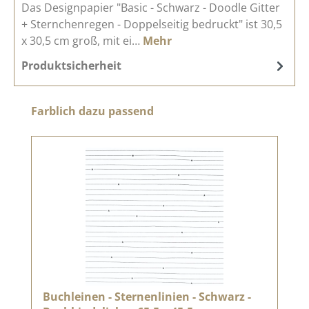
Das Designpapier "Basic - Schwarz - Doodle Gitter
+ Sternchenregen - Doppelseitig bedruckt" ist 30,5
x 30,5 cm groß, mit ei…
Mehr
Produktsicherheit
Produktgalerie überspringen
Farblich dazu passend
Buchleinen - Sternenlinien - Schwarz -