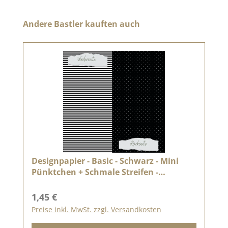
Produktgalerie überspringen
Andere Bastler kauften auch
Designpapier - Basic - Schwarz - Mini
Pünktchen + Schmale Streifen -
Doppelseitig bedruckt
Regulärer Preis:
1,45 €
Preise inkl. MwSt. zzgl. Versandkosten