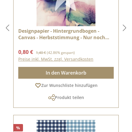
Designpapier - Hintergrundbogen -
Canvas - Herbststimmung - Nur noch
solange der Vorrat reicht
Verkaufspreis:
Regulärer Preis:
0,80 €
1,40 €
(42.86% gespart)
Preise inkl. MwSt. zzgl. Versandkosten
In den Warenkorb
Zur Wunschliste hinzufügen
Produkt teilen
%