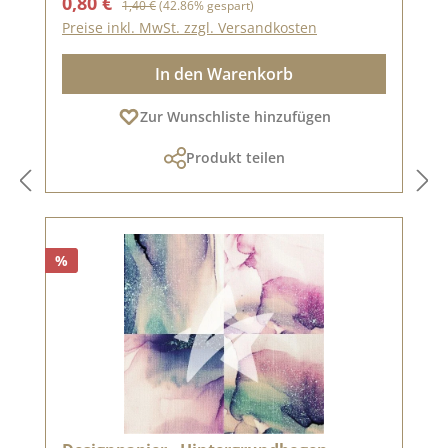
Verkaufspreis:
0,80 €
1,40 €
(42.86% gespart)
Preise inkl. MwSt. zzgl. Versandkosten
In den Warenkorb
Zur Wunschliste hinzufügen
Produkt teilen
%