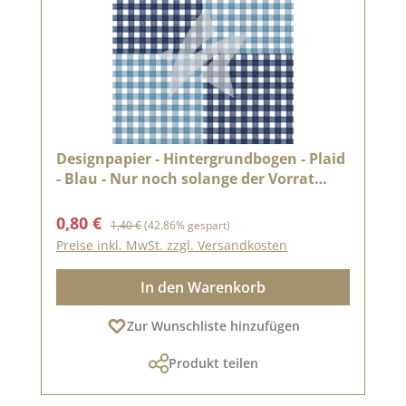
Designpapier - Hintergrundbogen - Plaid
- Blau - Nur noch solange der Vorrat
reicht
Verkaufspreis:
Regulärer Preis:
0,80 €
1,40 €
(42.86% gespart)
Preise inkl. MwSt. zzgl. Versandkosten
In den Warenkorb
Zur Wunschliste hinzufügen
Produkt teilen