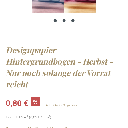
Designpapier -
Hintergrundbogen - Herbst -
Nur noch solange der Vorrat
reicht
Verkaufspreis:
0,80 €
%
Regulärer Preis:
1,40 €
(42.86% gespart)
Inhalt:
0.09 m²
(8,89 € / 1 m²)