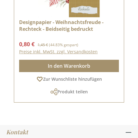
Designpapier - Weihnachtsfreude -
Rechteck - Beidseitig bedruckt
Verkaufspreis:
Regulärer Preis:
0,80 €
1,45 €
(44.83% gespart)
Preise inkl. MwSt. zzgl. Versandkosten
In den Warenkorb
Zur Wunschliste hinzufügen
Produkt teilen
Kontakt