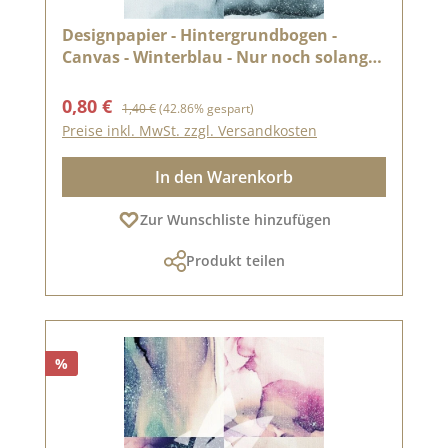
Designpapier - Hintergrundbogen -
Canvas - Winterblau - Nur noch solange
der Vorrat reicht
Verkaufspreis:
Regulärer Preis:
0,80 €
1,40 €
(42.86% gespart)
Preise inkl. MwSt. zzgl. Versandkosten
In den Warenkorb
Zur Wunschliste hinzufügen
Produkt teilen
%