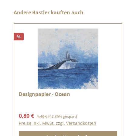
Produktgalerie überspringen
Andere Bastler kauften auch
%
Designpapier - Ocean
Verkaufspreis:
Regulärer Preis:
0,80 €
1,40 €
(42.86% gespart)
Preise inkl. MwSt. zzgl. Versandkosten