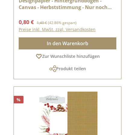
Designpapier - Hintergrundbogen -
Canvas - Herbststimmung - Nur noch
solange der Vorrat reicht
Verkaufspreis:
Regulärer Preis:
0,80 €
1,40 €
(42.86% gespart)
Preise inkl. MwSt. zzgl. Versandkosten
In den Warenkorb
Zur Wunschliste hinzufügen
Produkt teilen
%