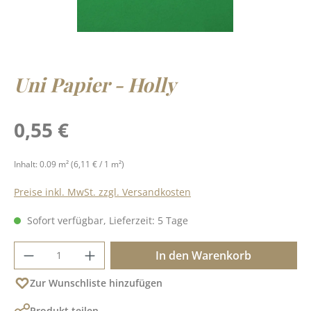
Uni Papier - Holly
Regulärer Preis:
0,55 €
Inhalt:
0.09 m²
(6,11 € / 1 m²)
Preise inkl. MwSt. zzgl. Versandkosten
Sofort verfügbar, Lieferzeit: 5 Tage
Produkt Anzahl: Gib den gewünschten Wer
In den Warenkorb
Zur Wunschliste hinzufügen
Produkt teilen