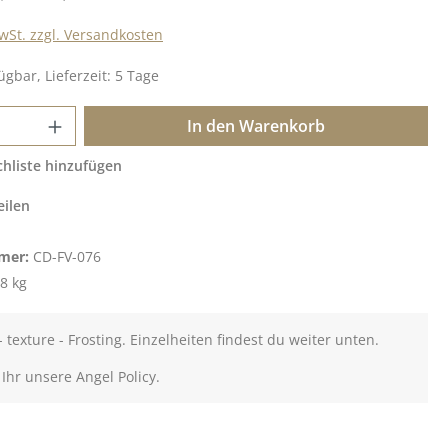
MwSt. zzgl. Versandkosten
ügbar, Lieferzeit: 5 Tage
 Anzahl: Gib den gewünschten Wert ein o
In den Warenkorb
hliste hinzufügen
eilen
mer:
CD-FV-076
8 kg
- texture - Frosting. Einzelheiten findest du weiter unten.
 Ihr unsere Angel Policy.