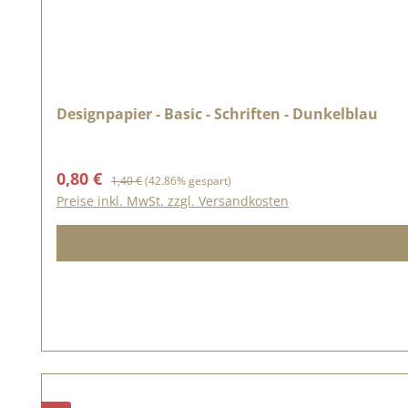
Designpapier - Basic - Schriften - Dunkelblau
Verkaufspreis:
Regulärer Preis:
0,80 €
1,40 €
(42.86% gespart)
Preise inkl. MwSt. zzgl. Versandkosten