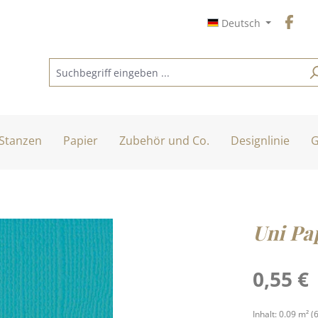
Deutsch
Stanzen
Papier
Zubehör und Co.
Designlinie
G
Uni Pap
Regulärer Pre
0,55 €
Inhalt:
0.09 m²
(