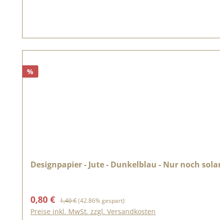
%
Designpapier - Jute - Dunkelblau - Nur noch sola
Verkaufspreis:
Regulärer Preis:
0,80 €
1,40 €
(42.86% gespart)
Preise inkl. MwSt. zzgl. Versandkosten