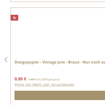
%
Designpapier - Vintage Jute - Braun - Nur noch s
Verkaufspreis:
Regulärer Preis:
0,80 €
1,40 €
(42.86% gespart)
Preise inkl. MwSt. zzgl. Versandkosten