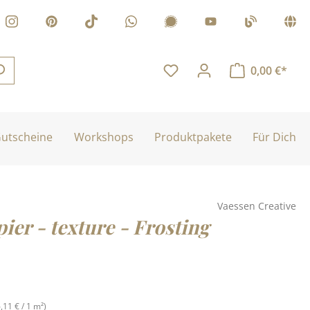
0,00 €*
utscheine
Workshops
Produktpakete
Für Dich
Vaessen Creative
ier - texture - Frosting
is:
6,11 € / 1 m²)