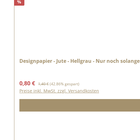
%
Designpapier - Jute - Hellgrau - Nur noch solange
Verkaufspreis:
Regulärer Preis:
0,80 €
1,40 €
(42.86% gespart)
Preise inkl. MwSt. zzgl. Versandkosten