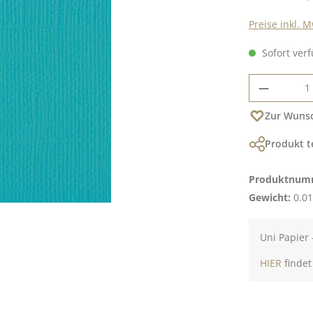
Preise inkl. 
Sofort verf
Produkt
Zur Wunsc
Produkt t
Produktnum
Gewicht:
0.01
Uni Papier 
HIER
findet