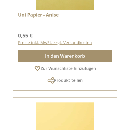
Uni Papier - Anise
Regulärer Preis:
0,55 €
Preise inkl. MwSt. zzgl. Versandkosten
In den Warenkorb
Zur Wunschliste hinzufügen
Produkt teilen