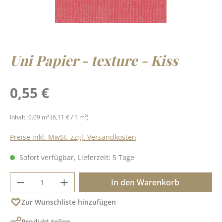
Uni Papier - texture - Kiss
Regulärer Preis:
0,55 €
Inhalt:
0.09 m²
(6,11 € / 1 m²)
Preise inkl. MwSt. zzgl. Versandkosten
Sofort verfügbar, Lieferzeit: 5 Tage
Produkt Anzahl: Gib den gewünschten Wer
In den Warenkorb
Zur Wunschliste hinzufügen
Produkt teilen