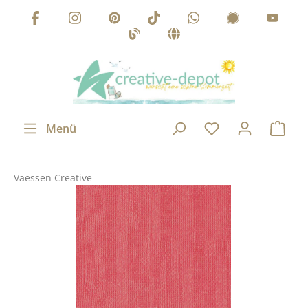
Zum Hauptinhalt springen
Menü
Vaessen Creative
Bildergalerie überspringen