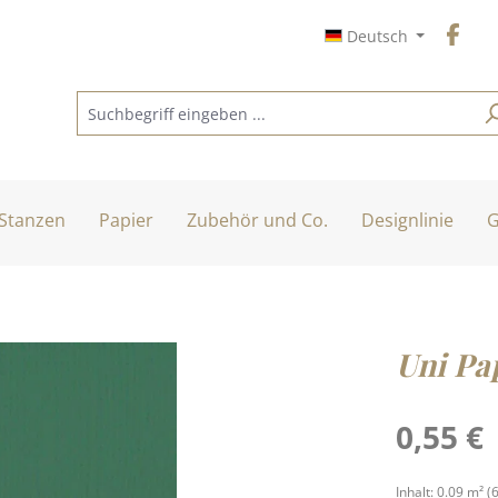
Deutsch
Stanzen
Papier
Zubehör und Co.
Designlinie
G
Uni Pap
Regulärer Pre
0,55 €
Inhalt:
0.09 m²
(