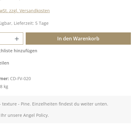
MwSt. zzgl. Versandkosten
ügbar, Lieferzeit: 5 Tage
 Anzahl: Gib den gewünschten Wert ein o
In den Warenkorb
hliste hinzufügen
eilen
mer:
CD-FV-020
8 kg
- texture - Pine. Einzelheiten findest du weiter unten.
 Ihr unsere Angel Policy.