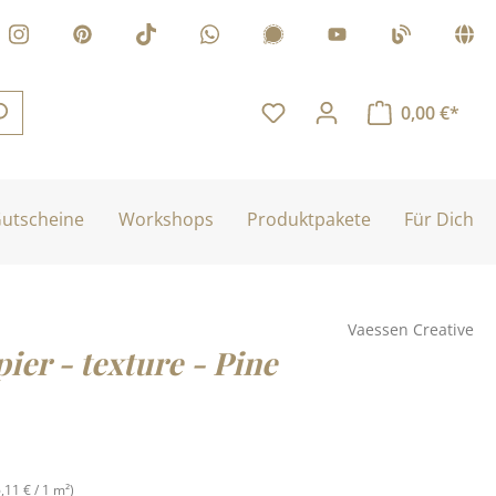
0,00 €*
utscheine
Workshops
Produktpakete
Für Dich
Vaessen Creative
ier - texture - Pine
is:
6,11 € / 1 m²)