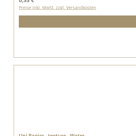
0,55 €
Preise inkl. MwSt. zzgl. Versandkosten
Uni Papier - texture - Water