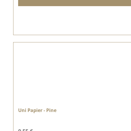
Uni Papier - Pine
Regulärer Preis: