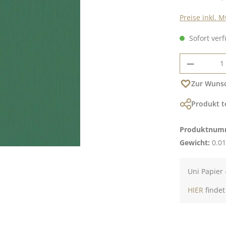
Preise inkl. 
Sofort verf
Produkt
Zur Wunsc
Produkt t
Produktnum
Gewicht:
0.01
Uni Papier 
HIER
findet