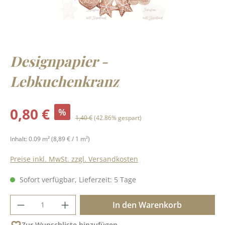
Designpapier -
Lebkuchenkranz
Verkaufspreis:
0,80 €
%
Regulärer Preis:
1,40 €
(42.86% gespart)
Inhalt:
0.09 m²
(8,89 € / 1 m²)
Preise inkl. MwSt. zzgl. Versandkosten
Sofort verfügbar, Lieferzeit: 5 Tage
Produkt Anzahl: Gib den gewünschten Wer
In den Warenkorb
Zur Wunschliste hinzufügen