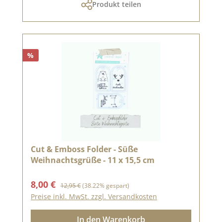
Produkt teilen
%
Cut & Emboss Folder - Süße
Weihnachtsgrüße - 11 x 15,5 cm
Verkaufspreis:
Regulärer Preis:
8,00 €
12,95 €
(38.22% gespart)
Preise inkl. MwSt. zzgl. Versandkosten
In den Warenkorb