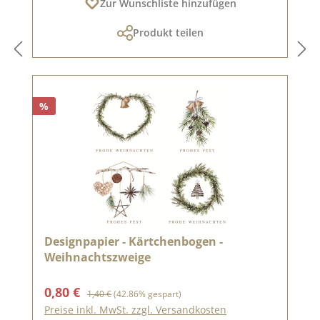
Zur Wunschliste hinzufügen
Produkt teilen
%
Designpapier - Kärtchenbogen -
Weihnachtszweige
Verkaufspreis:
Regulärer Preis:
0,80 €
1,40 €
(42.86% gespart)
Preise inkl. MwSt. zzgl. Versandkosten