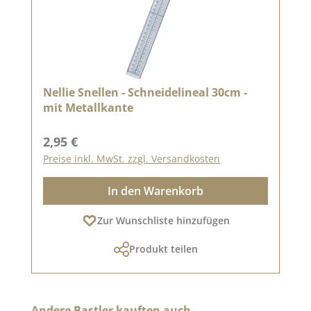
Nellie Snellen - Schneidelineal 30cm -
mit Metallkante
Regulärer Preis:
2,95 €
Preise inkl. MwSt. zzgl. Versandkosten
In den Warenkorb
Zur Wunschliste hinzufügen
Produkt teilen
Produktgalerie überspringen
Andere Bastler kauften auch