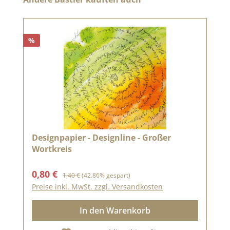
%
Designpapier - Designline - Großer
Wortkreis
Verkaufspreis:
Regulärer Preis:
0,80 €
1,40 €
(42.86% gespart)
Preise inkl. MwSt. zzgl. Versandkosten
In den Warenkorb