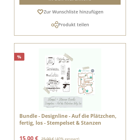
Zur Wunschliste hinzufügen
Produkt teilen
%
Bundle - Designline - Auf die Plätzchen,
fertig, los - Stempelset & Stanzen
Verkaufspreis:
Regulärer Preis:
15,00 €
25,00 €
(40% gespart)