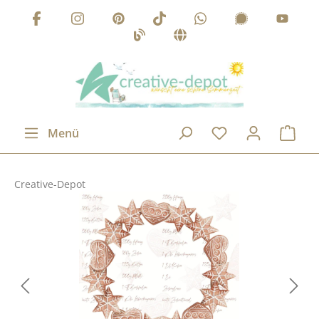
Zum Hauptinhalt springen
Menü
Creative-Depot
Bildergalerie überspringen