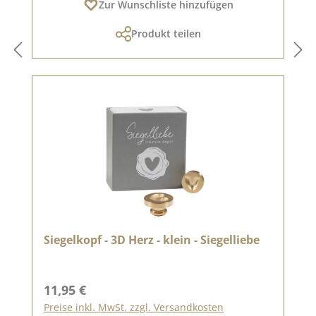
Zur Wunschliste hinzufügen
Produkt teilen
Siegelkopf - 3D Herz - klein - Siegelliebe
Regulärer Preis:
11,95 €
Preise inkl. MwSt. zzgl. Versandkosten