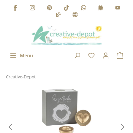
Zum Hauptinhalt springen
Menü
Creative-Depot
Bildergalerie überspringen