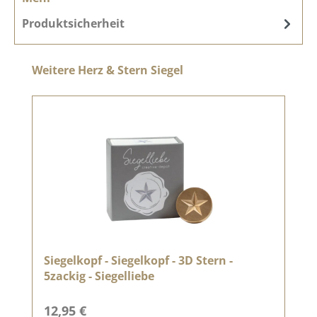
Produktsicherheit
Produktgalerie überspringen
Weitere Herz & Stern Siegel
Siegelkopf - Siegelkopf - 3D Stern -
5zackig - Siegelliebe
Regulärer Preis:
12,95 €