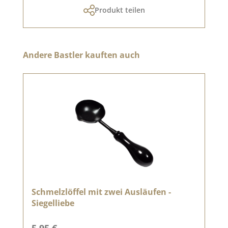
Produkt teilen
Produktgalerie überspringen
Andere Bastler kauften auch
Schmelzlöffel mit zwei Ausläufen -
Siegelliebe
Regulärer Preis:
5,95 €