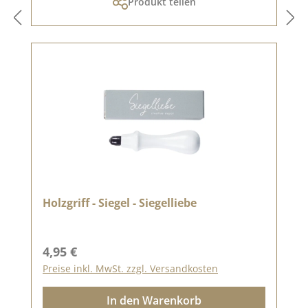
Produkt teilen
Holzgriff - Siegel - Siegelliebe
Regulärer Preis:
4,95 €
Preise inkl. MwSt. zzgl. Versandkosten
In den Warenkorb