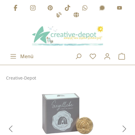
Zum Hauptinhalt springen
Menü
Creative-Depot
Bildergalerie überspringen