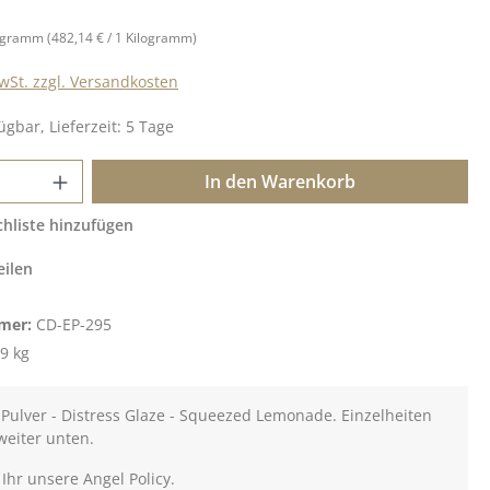
logramm
(482,14 € / 1 Kilogramm)
MwSt. zzgl. Versandkosten
ügbar, Lieferzeit: 5 Tage
 Anzahl: Gib den gewünschten Wert ein o
In den Warenkorb
hliste hinzufügen
eilen
mer:
CD-EP-295
9 kg
Pulver - Distress Glaze - Squeezed Lemonade. Einzelheiten
weiter unten.
 Ihr unsere Angel Policy.