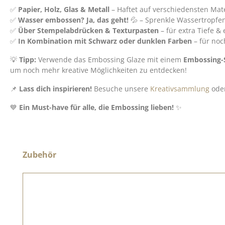
✅
Papier, Holz, Glas & Metall
– Haftet auf verschiedensten Mate
✅
Wasser embossen? Ja, das geht!
💦 – Sprenkle Wassertropfen,
✅
Über Stempelabdrücken & Texturpasten
– für extra Tiefe &
✅
In Kombination mit Schwarz oder dunklen Farben
– für noc
💡
Tipp:
Verwende das Embossing Glaze mit einem
Embossing-S
um noch mehr kreative Möglichkeiten zu entdecken!
📌
Lass dich inspirieren!
Besuche unsere
Kreativsammlung
oder
💙
Ein Must-have für alle, die Embossing lieben!
✨
Produktgalerie überspringen
Zubehör