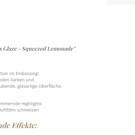
s Glaze - Squeezed Lemonade"
ution im Embossing!
enden Farben und
ubende, glasartige Oberfläche.
himmernde Highlights
luftföhn schmelzen
nde Effekte: