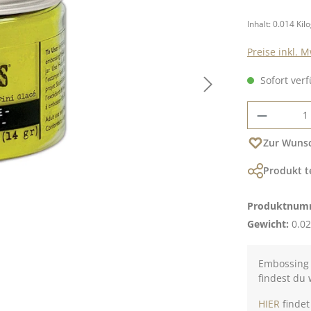
Inhalt:
0.014 Ki
Preise inkl. 
Sofort verf
Produkt
Zur Wunsc
Produkt t
Produktnum
Gewicht:
0.02
Embossing 
findest du 
HIER
findet