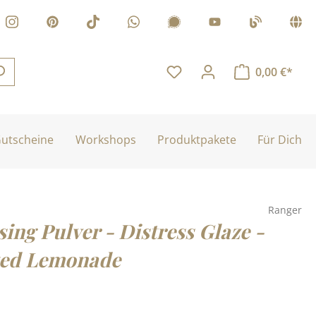
0,00 €*
utscheine
Workshops
Produktpakete
Für Dich
Ranger
ing Pulver - Distress Glaze -
zed Lemonade
is: