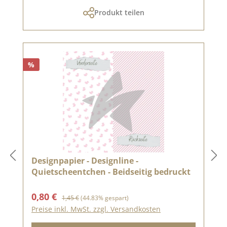
Produkt teilen
%
Designpapier - Designline -
Quietscheentchen - Beidseitig bedruckt
Verkaufspreis:
Regulärer Preis:
0,80 €
1,45 €
(44.83% gespart)
Preise inkl. MwSt. zzgl. Versandkosten