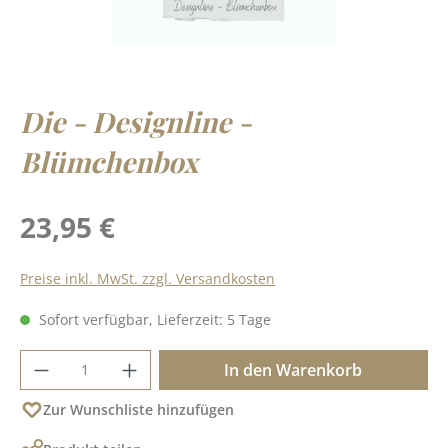
Die - Designline -
Blümchenbox
Regulärer Preis:
23,95 €
Preise inkl. MwSt. zzgl. Versandkosten
Sofort verfügbar, Lieferzeit: 5 Tage
Produkt Anzahl: Gib den gewünschten Wer
In den Warenkorb
Zur Wunschliste hinzufügen