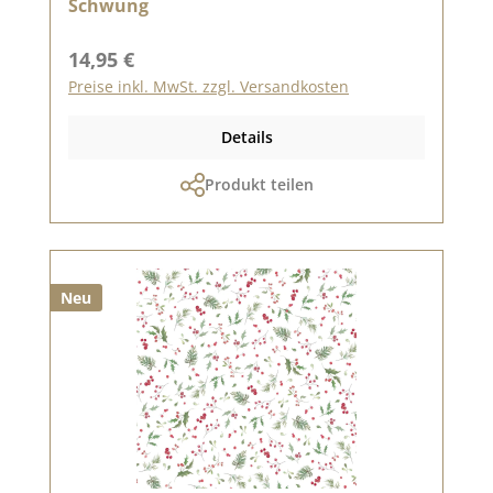
Schwung
Regulärer Preis:
14,95 €
Preise inkl. MwSt. zzgl. Versandkosten
Details
Produkt teilen
Neu