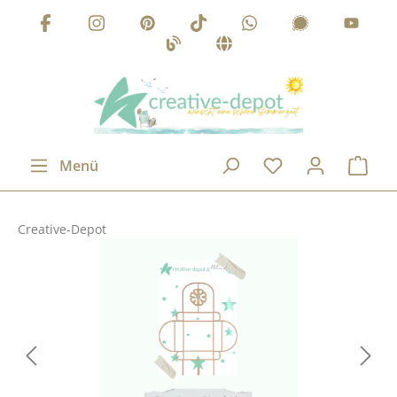
Zum Hauptinhalt springen
Menü
Creative-Depot
Bildergalerie überspringen