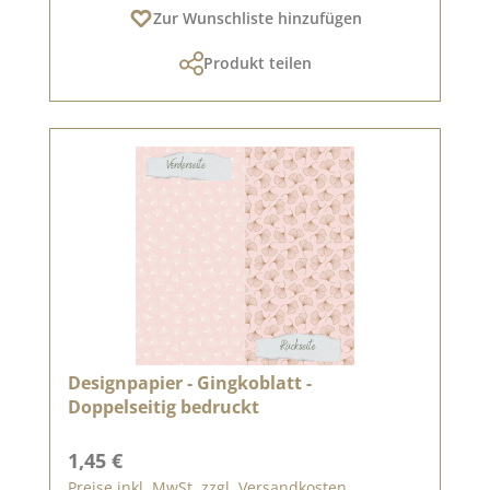
Zur Wunschliste hinzufügen
Produkt teilen
Designpapier - Gingkoblatt -
Doppelseitig bedruckt
Regulärer Preis:
1,45 €
Preise inkl. MwSt. zzgl. Versandkosten