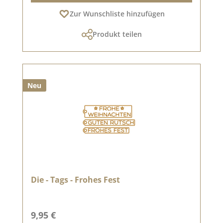
Zur Wunschliste hinzufügen
Produkt teilen
Neu
Die - Tags - Frohes Fest
Regulärer Preis:
9,95 €