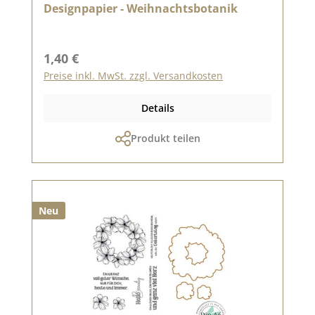
Designpapier - Weihnachtsbotanik
Regulärer Preis:
1,40 €
Preise inkl. MwSt. zzgl. Versandkosten
Details
Produkt teilen
Neu