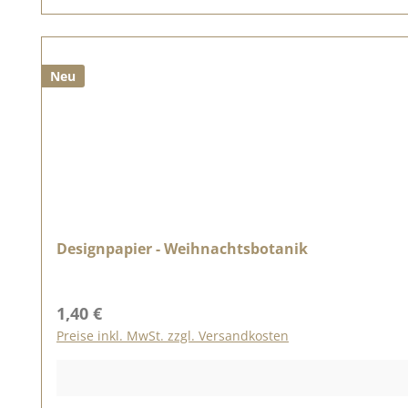
Neu
Designpapier - Weihnachtsbotanik
Regulärer Preis:
1,40 €
Preise inkl. MwSt. zzgl. Versandkosten