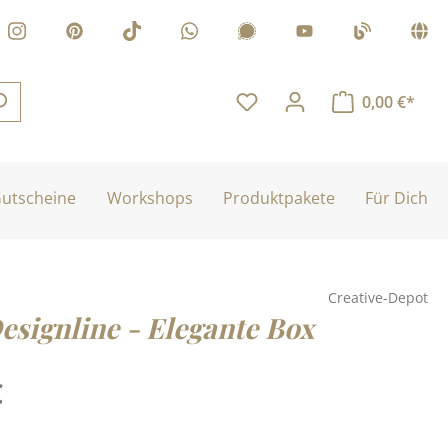
0,00 €*
utscheine
Workshops
Produktpakete
Für Dich
Creative-Depot
esignline - Elegante Box
is:
€