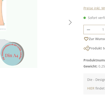
Preise inkl. 
Sofort verf
Produkt
Zur Wunsc
Produkt t
Produktnum
Gewicht:
0.25
Die - Desig
HIER
findet