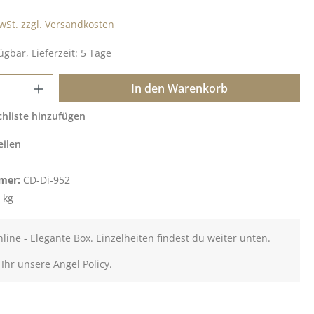
MwSt. zzgl. Versandkosten
ügbar, Lieferzeit: 5 Tage
 Anzahl: Gib den gewünschten Wert ein o
In den Warenkorb
hliste hinzufügen
eilen
mer:
CD-Di-952
 kg
nline - Elegante Box. Einzelheiten findest du weiter unten.
 Ihr unsere Angel Policy.