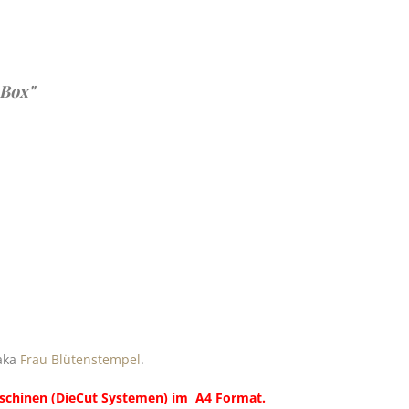
 Box"
 aka
Frau Blütenstempel
.
aschinen (DieCut Systemen) im A4 Format.