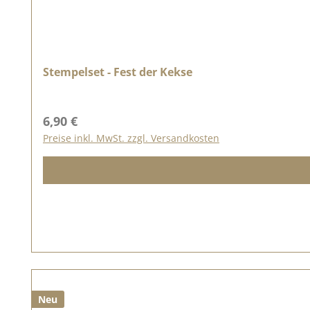
Stempelset - Fest der Kekse
Regulärer Preis:
6,90 €
Preise inkl. MwSt. zzgl. Versandkosten
Neu