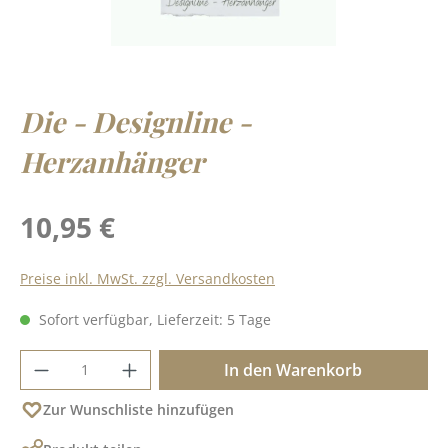
Die - Designline -
Herzanhänger
Regulärer Preis:
10,95 €
Preise inkl. MwSt. zzgl. Versandkosten
Sofort verfügbar, Lieferzeit: 5 Tage
Produkt Anzahl: Gib den gewünschten Wer
In den Warenkorb
Zur Wunschliste hinzufügen