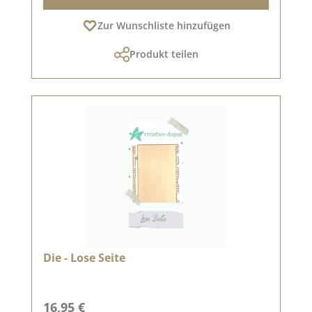
Zur Wunschliste hinzufügen
Produkt teilen
Die - Lose Seite
Regulärer Preis:
16,95 €