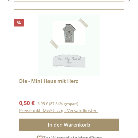
%
Die - Mini Haus mit Herz
Verkaufspreis:
Regulärer Preis:
0,50 €
3,95 €
(87.34% gespart)
Preise inkl. MwSt. zzgl. Versandkosten
In den Warenkorb
Zur Wunschliste hinzufügen