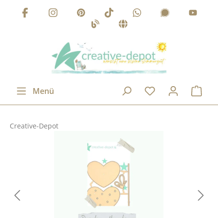
Zum Hauptinhalt springen
Menü
Creative-Depot
Bildergalerie überspringen