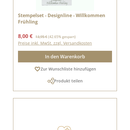
Stempelset - Designline - Willkommen
Frühling
Verkaufspreis:
Regulärer Preis:
8,00 €
13,95 €
(42.65% gespart)
Preise inkl. MwSt. zzgl. Versandkosten
In den Warenkorb
Zur Wunschliste hinzufügen
Produkt teilen