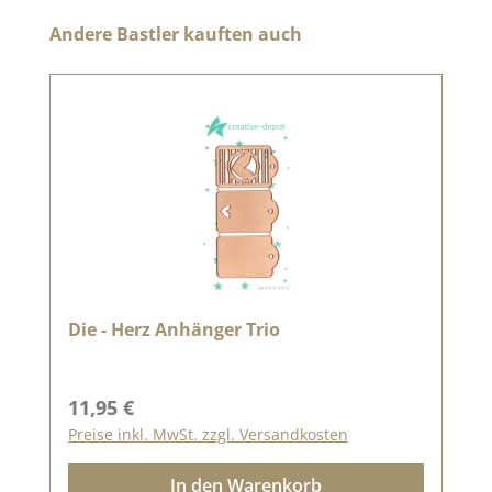
Produktgalerie überspringen
Andere Bastler kauften auch
Die - Herz Anhänger Trio
Regulärer Preis:
11,95 €
Preise inkl. MwSt. zzgl. Versandkosten
In den Warenkorb