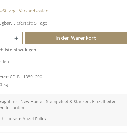
MwSt. zzgl. Versandkosten
ügbar, Lieferzeit: 5 Tage
 Anzahl: Gib den gewünschten Wert ein o
In den Warenkorb
hliste hinzufügen
eilen
mer:
CD-BL-13801200
3 kg
esignline - New Home - Stempelset & Stanzen. Einzelheiten
weiter unten.
 Ihr unsere Angel Policy.