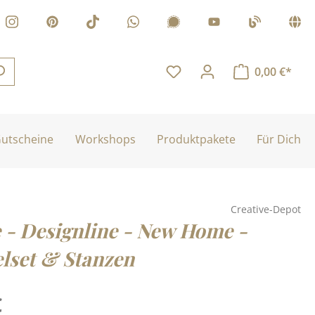
0,00 €*
utscheine
Workshops
Produktpakete
Für Dich
Creative-Depot
 - Designline - New Home -
lset & Stanzen
is:
€