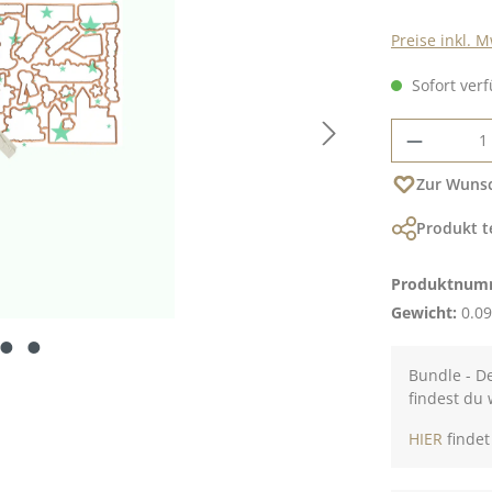
Preise inkl. 
Sofort verf
Produkt
Zur Wunsc
Produkt t
Produktnum
Gewicht:
0.09
Bundle - D
findest du 
HIER
findet