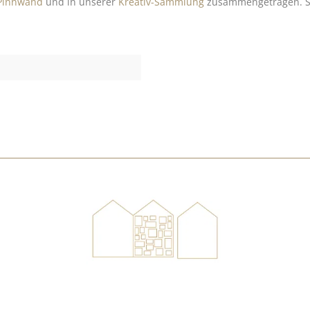
-Pinnwand
und in unserer
Kreativ-Sammlung
zusammengetragen. Sch