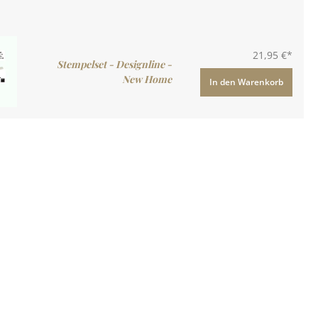
21,95 €*
Stempelset - Designline -
New Home
In den Warenkorb