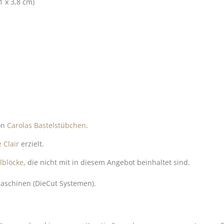
1 x 3,8 cm)
von
Carolas Bastelstübchen
.
 Clair
erzielt.
lblöcke
, die nicht mit in diesem Angebot beinhaltet sind.
aschinen (DieCut Systemen).