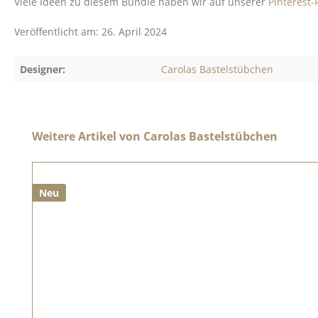
Viele Ideen zu diesem Bundle haben wir auf unserer
Pinterest
Veröffentlicht am: 26. April 2024
Designer:
Carolas Bastelstübchen
Produktgalerie überspringen
Weitere Artikel von Carolas Bastelstübchen
Neu