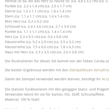
Heimat ist da, wo das Herz zu Hause ist. (ca. 4,8 x 3,5 cm) (ca. 5,
Punkte (ca. 2,2 x 1,4 cm) (ca. 2,5 x 1,7 cm)
Sterne (ca. 1,5 x 1,1 cm) (ca. 1,8 x 1,4 cm)
Stern (ca. 1,1 x 1,1 cm) (ca. 1,4 x 1,4 cm)
Mini Herz (ca. 0,2 x 0,2 cm)
Schlüssel (ca. 2,4 x 3,6 cm) (ca. 2,7 x 3,9 cm)
Punkte (ca. 1,1 x 1,1 cm) (ca. 1,4 x 1,4 cm)
Herz (ca. 0,3 x 0,5 cm) (ca. 0,6 x 0,8 cm)
Häuserreihe (ca. 5,2 x 2,9 cm) (ca. 5,5 x 3,2 cm)
Häuserreihe (ca. 7,5 x 6,0 cm) (ca. 7,8 x 6,3 cm)
Haus mit Herz (ca. 2,3 x 3,5 cm) (ca. 2,6 x 3,8 cm)
Die Illustrationen für dieses Set kommt von der lieben Carola 
Die besten Ergebnisse werden mit den
Stempelkissen VersaFine
Damit die Stempel verwendet werden können, benötigt Ihr
Acry
Die Stanzen funktionieren mit den gängigen Stanz- und Prägem
Verwenden könnt Ihr sie für Karton, Filz, Stoff, Schrumpffolie.
Material: 100 % Stahl