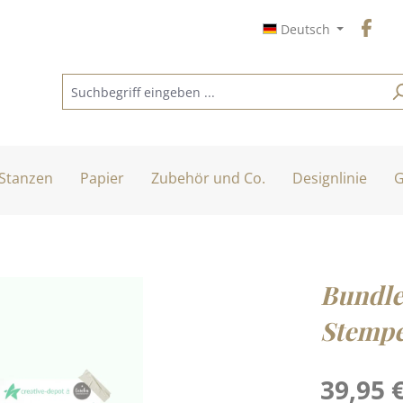
Deutsch
Stanzen
Papier
Zubehör und Co.
Designlinie
G
Bundle
Stempe
Regulärer Pre
39,95 