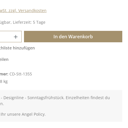
MwSt. zzgl. Versandkosten
ügbar, Lieferzeit: 5 Tage
 Anzahl: Gib den gewünschten Wert ein o
In den Warenkorb
hliste hinzufügen
eilen
mer:
CD-Stt-1355
8 kg
- Designline - Sonntagsfrühstück. Einzelheiten findest du
en.
 Ihr unsere Angel Policy.