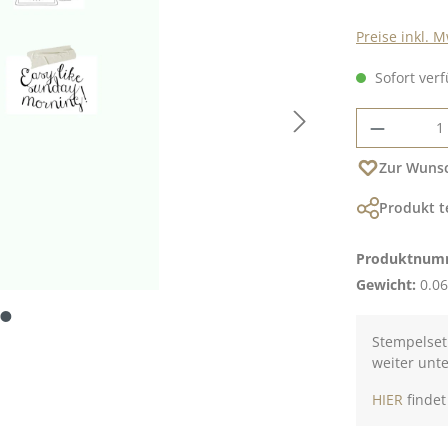
Preise inkl. 
Sofort verf
Produkt
Zur Wunsc
Produkt t
Produktnum
Gewicht:
0.06
Stempelset 
weiter unt
HIER
findet