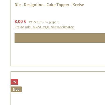
Die - Designline - Cake Topper - Kreise
Verkaufspreis:
Regulärer Preis:
8,00 €
19,95 €
(59.9% gespart)
Preise inkl. MwSt. zzgl. Versandkosten
%
Neu