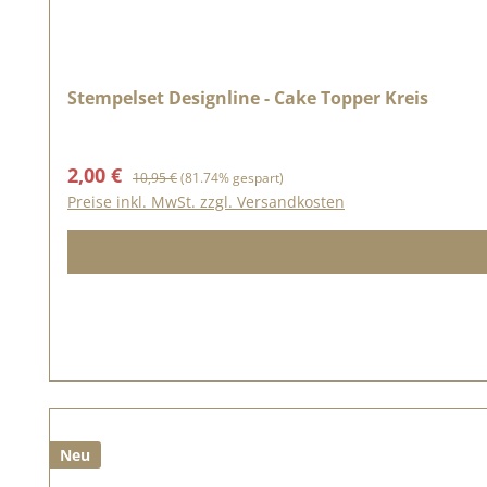
Stempelset Designline - Cake Topper Kreis
Verkaufspreis:
Regulärer Preis:
2,00 €
10,95 €
(81.74% gespart)
Preise inkl. MwSt. zzgl. Versandkosten
Neu