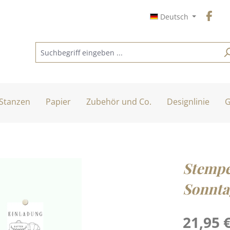
Deutsch
Stanzen
Papier
Zubehör und Co.
Designlinie
G
Stempel
Sonnta
Regulärer Pre
21,95 