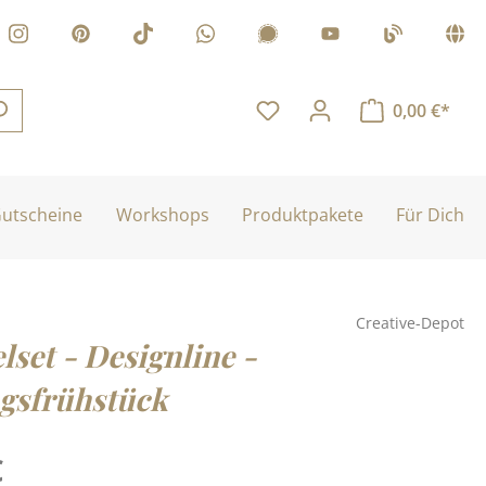
0,00 €*
utscheine
Workshops
Produktpakete
Für Dich
Creative-Depot
set - Designline -
gsfrühstück
is:
€