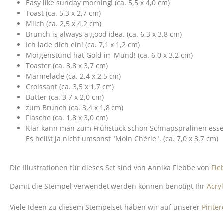
Easy like sunday morning! (ca. 5,5 x 4,0 cm)
Toast (ca. 5,3 x 2,7 cm)
Milch (ca. 2,5 x 4,2 cm)
Brunch is always a good idea. (ca. 6,3 x 3,8 cm)
Ich lade dich ein! (ca. 7,1 x 1,2 cm)
Morgenstund hat Gold im Mund! (ca. 6,0 x 3,2 cm)
Toaster (ca. 3,8 x 3,7 cm)
Marmelade (ca. 2,4 x 2,5 cm)
Croissant (ca. 3,5 x 1,7 cm)
Butter (ca. 3,7 x 2,0 cm)
zum Brunch (ca. 3,4 x 1,8 cm)
Flasche (ca. 1,8 x 3,0 cm)
Klar kann man zum Frühstück schon Schnapspralinen esse
Es heißt ja nicht umsonst "Moin Chèrie". (ca. 7,0 x 3,7 cm)
Die Illustrationen für dieses Set sind von Annika Flebbe von
Fle
Damit die Stempel verwendet werden können benötigt Ihr
Acry
Viele Ideen zu diesem Stempelset haben wir auf unserer
Pinte