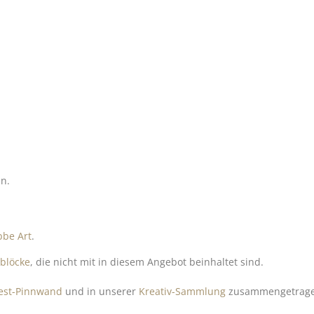
n.
bbe Art
.
lblöcke
, die nicht mit in diesem Angebot beinhaltet sind.
rest-Pinnwand
und in unserer
Kreativ-Sammlung
zusammengetragen.