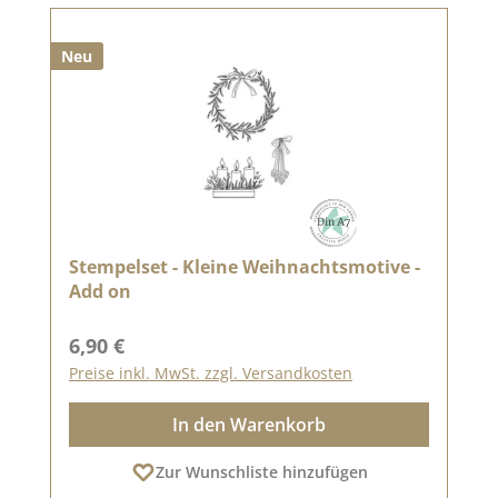
Neu
Stempelset - Kleine Weihnachtsmotive -
Add on
Regulärer Preis:
6,90 €
Preise inkl. MwSt. zzgl. Versandkosten
In den Warenkorb
Zur Wunschliste hinzufügen