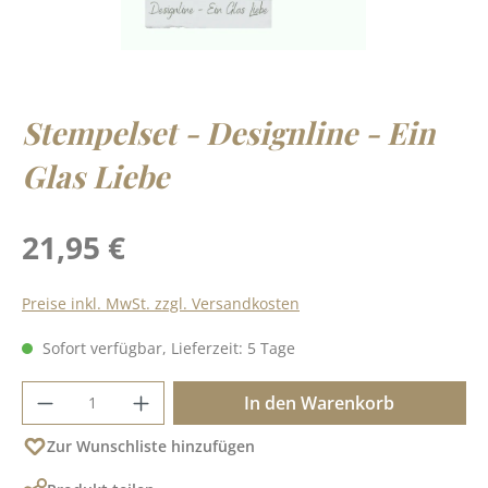
Stempelset - Designline - Ein
Glas Liebe
Regulärer Preis:
21,95 €
Preise inkl. MwSt. zzgl. Versandkosten
Sofort verfügbar, Lieferzeit: 5 Tage
Produkt Anzahl: Gib den gewünschten Wer
In den Warenkorb
Zur Wunschliste hinzufügen