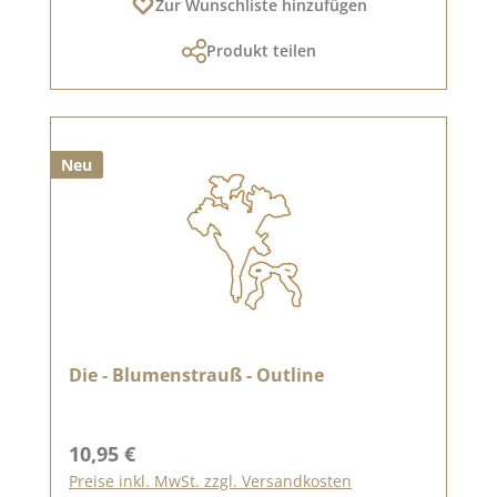
Zur Wunschliste hinzufügen
Produkt teilen
Neu
Die - Blumenstrauß - Outline
Regulärer Preis:
10,95 €
Preise inkl. MwSt. zzgl. Versandkosten