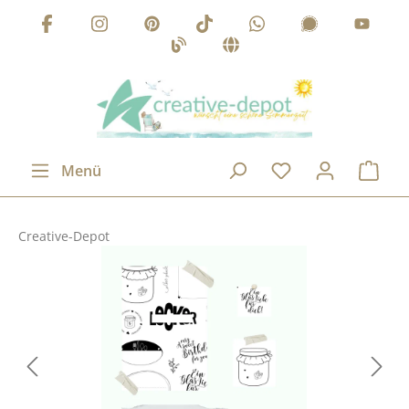
Zum Hauptinhalt springen
Menü
Creative-Depot
Bildergalerie überspringen