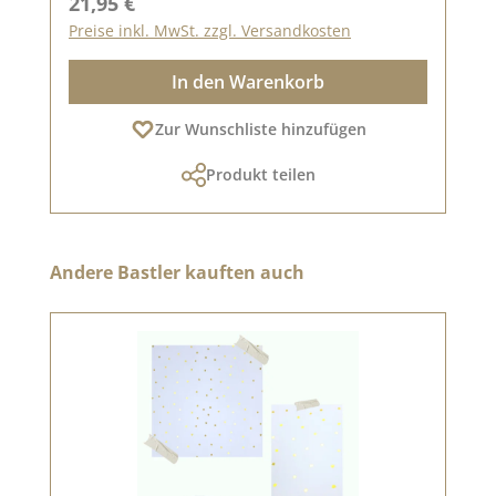
Regulärer Preis:
21,95 €
Preise inkl. MwSt. zzgl. Versandkosten
In den Warenkorb
Zur Wunschliste hinzufügen
Produkt teilen
Produktgalerie überspringen
Andere Bastler kauften auch