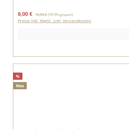
Verkaufspreis:
Regulärer Preis:
8,00 €
19,95 €
(59.9% gespart)
Preise inkl. MwSt. zzgl. Versandkosten
%
Neu