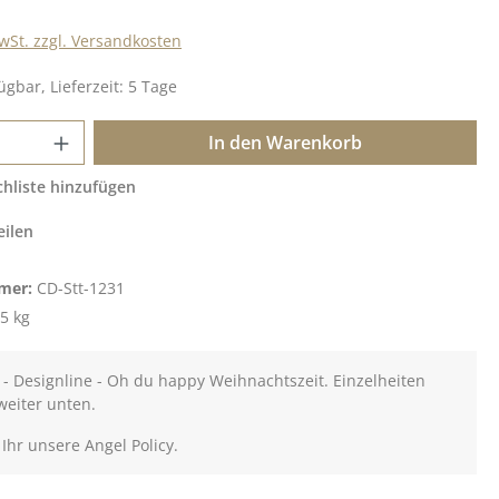
MwSt. zzgl. Versandkosten
ügbar, Lieferzeit: 5 Tage
 Anzahl: Gib den gewünschten Wert ein o
In den Warenkorb
hliste hinzufügen
eilen
mer:
CD-Stt-1231
5 kg
 - Designline - Oh du happy Weihnachtszeit. Einzelheiten
weiter unten.
 Ihr unsere Angel Policy.