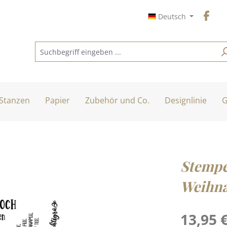
Deutsch
Stanzen
Papier
Zubehör und Co.
Designlinie
G
Stempe
Weihna
Regulärer Pre
13,95 