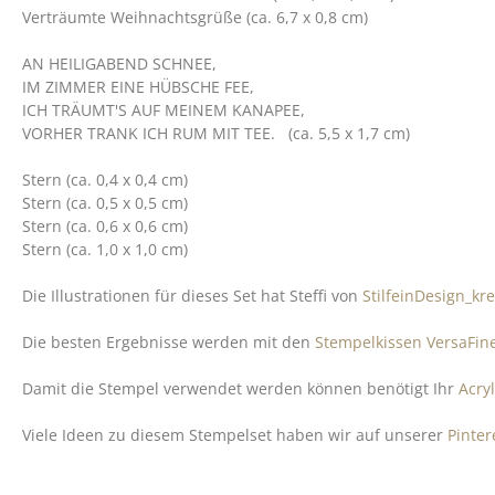
Verträumte Weihnachtsgrüße (ca. 6,7 x 0,8 cm)
AN HEILIGABEND SCHNEE,
IM ZIMMER EINE HÜBSCHE FEE,
ICH TRÄUMT'S AUF MEINEM KANAPEE,
VORHER TRANK ICH RUM MIT TEE. (ca. 5,5 x 1,7 cm)
Stern (ca. 0,4 x 0,4 cm)
Stern (ca. 0,5 x 0,5 cm)
Stern (ca. 0,6 x 0,6 cm)
Stern (ca. 1,0 x 1,0 cm)
Die Illustrationen für dieses Set hat Steffi von
StilfeinDesign_kre
Die besten Ergebnisse werden mit den
Stempelkissen VersaFine
Damit die Stempel verwendet werden können benötigt Ihr
Acry
Viele Ideen zu diesem Stempelset haben wir auf unserer
Pinte