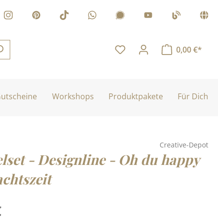
0,00 €*
utscheine
Workshops
Produktpakete
Für Dich
Creative-Depot
lset - Designline - Oh du happy
chtszeit
is:
€