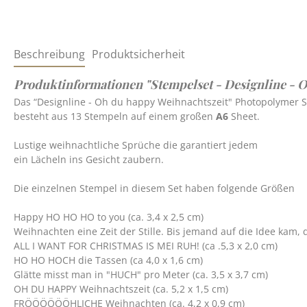
Beschreibung
Produktsicherheit
Produktinformationen "Stempelset - Designline - O
Das “Designline - Oh du happy Weihnachtszeit" Photopolymer 
besteht aus 13 Stempeln auf einem großen
A6
Sheet.
Lustige weihnachtliche Sprüche die garantiert jedem
ein Lächeln ins Gesicht zaubern.
Die einzelnen Stempel in diesem Set haben folgende Größen
Happy HO HO HO to you (ca. 3,4 x 2,5 cm)
Weihnachten eine Zeit der Stille. Bis jemand auf die Idee kam, 
ALL I WANT FOR CHRISTMAS IS MEI RUH! (ca .5,3 x 2,0 cm)
HO HO HOCH die Tassen (ca 4,0 x 1,6 cm)
Glätte misst man in "HUCH" pro Meter (ca. 3,5 x 3,7 cm)
OH DU HAPPY Weihnachtszeit (ca. 5,2 x 1,5 cm)
FRÖÖÖÖÖÖHLICHE Weihnachten (ca. 4,2 x 0,9 cm)