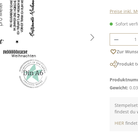
Preise inkl. 
Sofort verf
Produkt
Zur Wunsc
Produkt t
Produktnum
Gewicht:
0.03
Stempelset
findest du 
HIER
findet