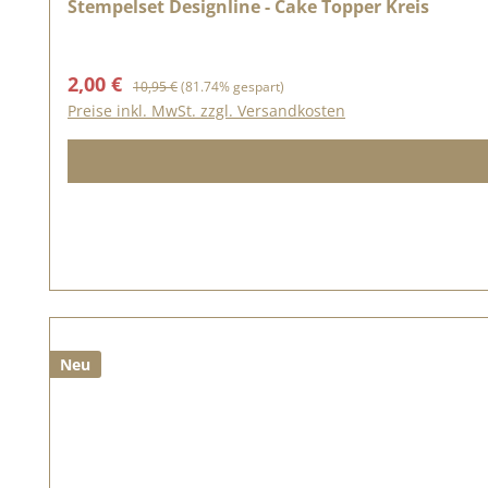
Stempelset Designline - Cake Topper Kreis
Verkaufspreis:
Regulärer Preis:
2,00 €
10,95 €
(81.74% gespart)
Preise inkl. MwSt. zzgl. Versandkosten
Neu