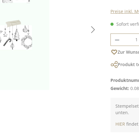
Preise inkl. 
Sofort verf
Produkt
Zur Wunsc
Produkt t
Produktnum
Gewicht:
0.08
Stempelset 
unten.
HIER
findet