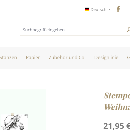
Deutsch
Stanzen
Papier
Zubehör und Co.
Designlinie
G
Stempel
Weihna
Regulärer Pre
21,95 