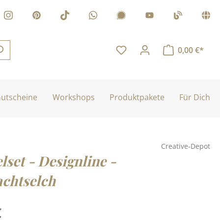
0,00 €*
utscheine
Workshops
Produktpakete
Für Dich
Creative-Depot
set - Designline -
chtselch
is:
€