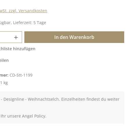
MwSt. zzgl. Versandkosten
ügbar, Lieferzeit: 5 Tage
 Anzahl: Gib den gewünschten Wert ein o
In den Warenkorb
hliste hinzufügen
eilen
mer:
CD-Stt-1199
1 kg
- Designline - Weihnachtselch. Einzelheiten findest du weiter
 Ihr unsere Angel Policy.