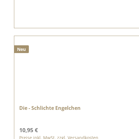
Neu
Die - Schlichte Engelchen
Regulärer Preis:
10,95 €
Preise inkl. MwSt. zzgl. Versandkosten