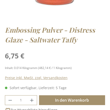
Embossing Pulver - Distress
Glaze - Saltwater Taffy
Regulärer Preis:
6,75 €
Inhalt:
0.014 Kilogramm
(482,14 € / 1 Kilogramm)
Preise inkl. MwSt. zzgl. Versandkosten
Sofort verfügbar, Lieferzeit: 5 Tage
Produkt Anzahl: Gib den gewünschten Wer
In den Warenkorb
Zur Wunschliste hinzufügen