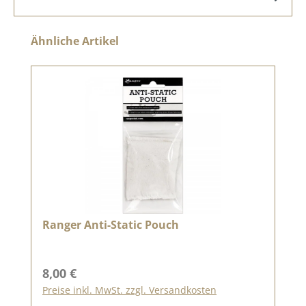
Produktgalerie überspringen
Ähnliche Artikel
Ranger Anti-Static Pouch
Regulärer Preis:
8,00 €
Preise inkl. MwSt. zzgl. Versandkosten