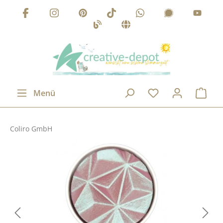
Zum Hauptinhalt springen
Menü
Coliro GmbH
Bildergalerie überspringen