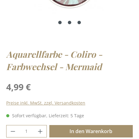
Aquarellfarbe - Coliro -
Farbwechsel - Mermaid
Regulärer Preis:
4,99 €
Preise inkl. MwSt. zzgl. Versandkosten
Sofort verfügbar, Lieferzeit: 5 Tage
Produkt Anzahl: Gib den gewünschten Wer
In den Warenkorb