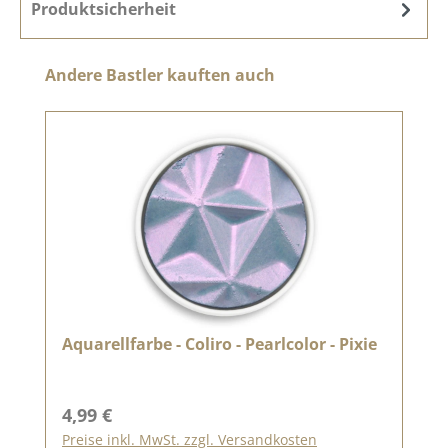
Produktsicherheit
Produktgalerie überspringen
Andere Bastler kauften auch
Aquarellfarbe - Coliro - Pearlcolor - Pixie
Regulärer Preis:
4,99 €
Preise inkl. MwSt. zzgl. Versandkosten