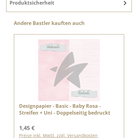
Produktsicherheit
Produktgalerie überspringen
Andere Bastler kauften auch
Designpapier - Basic - Baby Rosa -
Streifen + Uni - Doppelseitig bedruckt
Regulärer Preis:
1,45 €
Preise inkl. MwSt. zzgl. Versandkosten