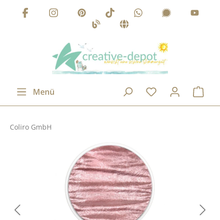
Zum Hauptinhalt springen
Menü
Coliro GmbH
Bildergalerie überspringen