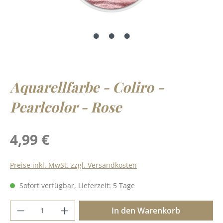
Aquarellfarbe - Coliro -
Pearlcolor - Rose
Regulärer Preis:
4,99 €
Preise inkl. MwSt. zzgl. Versandkosten
Sofort verfügbar, Lieferzeit: 5 Tage
Produkt Anzahl: Gib den gewünschten Wer
In den Warenkorb